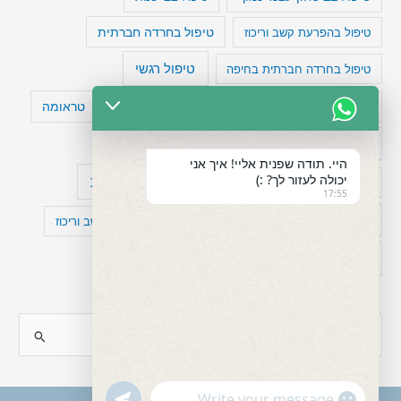
טיפול בהפרעת קשב וריכוז
טיפול בחרדה חברתית
טיפול רגשי
טיפול בחרדה חברתית בחיפה
טעויות חשיבה
טיפול תרופתי להפרעת קשב
טראומה
כישלון
מיומנויות ניהוליות
מחקר
היי. תודה שפנית אליי! איך אני
יכולה לעזור לך? :)
עיצות
מפורסמים עם הפרעת קשב
סדר וארגון
17:55
פוביה
פוסט טראומה
קומורבידיות להפרעת קשב וריכוז
רגשות
תעסוקה
S
e
a
"+chaty_settings.lang.emoji_picker+"
undefined