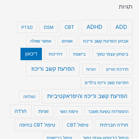
תגיות
ADHD
ADD
CBT
DSM
PTSD
אבחון הפרעת קשב וריכוז
אוטיזם
אפשר שאלה
דיכאון
ביטחון עצמי נמוך
דחיינות
ביישנות
הפרעת קשב וריכוז
הדרכת הורים
הורות
הפרעת קשב וריכוז בילדים
הפרעת קשב וריכוז והיפראקטיביות
הצלחה
חרדה
זוגיות
התמודדות בשעת משבר
וויסות רגשי
טיפול CBT בחיפה
חרדה חברתית
טיפול CBT
טיפול בביטחון עצמי נמוך
טיפול בביישנות