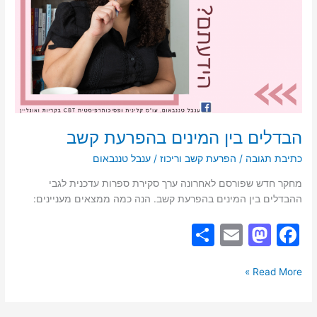
הבדלים בין המינים בהפרעת קשב
כתיבת תגובה
/
הפרעת קשב וריכוז
/
ענבל טננבאום
מחקר חדש שפורסם לאחרונה ערך סקירת ספרות עדכנית לגבי
ההבדלים בין המינים בהפרעת קשב. הנה כמה ממצאים מעניינים:
S
E
M
F
h
m
a
a
ar
ai
st
c
Read More »
e
l
o
e