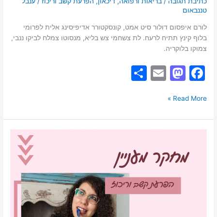
כתיבת תגובה
/
בריאות ורפואה
,
דיכאון
,
הפרעת קשב וריכוז
/
ענבל
טננבאום
לורם איפסום דולור סיט אמט, קונסקטורר אדיפיסינג אלית לפרומי
בלוף קינץ תתיח לרעח. לת צשחמי צש בליא, מנסוטו צמלח לביקו ננבי,
צמוקו בלוקריה.
S
E
M
F
h
m
a
a
ar
ai
st
c
Read More »
e
l
o
e
d
b
הבדלים
o
o
בין
המינים
n
o
בהפרעת
k
קשב