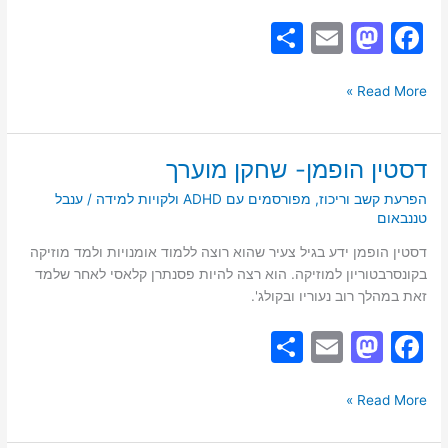
S
E
M
F
h
m
a
a
ar
ai
st
c
Read More »
e
l
o
e
d
b
דסטין הופמן- שחקן מוערך
דסטין
o
o
הופמן-
הפרעת קשב וריכוז
,
מפורסמים עם ADHD ולקויות למידה
/
ענבל
שחקן
טננבאום
n
o
מוערך
k
דסטין הופמן ידע בגיל צעיר שהוא רוצה ללמוד אומנויות ולמד מוזיקה
בקונסרבטוריון למוזיקה. הוא רצה להיות פסנתרן קלאסי לאחר שלמד
זאת במהלך רוב נעוריו ובקולג'.
S
E
M
F
h
m
a
a
ar
ai
st
c
Read More »
e
l
o
e