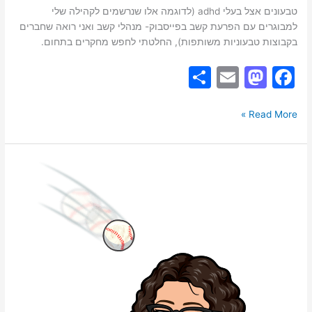
ADHD
טבעונים אצל בעלי adhd (לדוגמה אלו שנרשמים לקהילה שלי
למבוגרים עם הפרעת קשב בפייסבוק- מנהלי קשב ואני רואה שחברים
בקבוצות טבעוניות משותפות), החלטתי לחפש מחקרים בתחום.
S
E
M
F
h
m
a
a
ar
ai
st
c
Read More »
e
l
o
e
d
b
מהי
o
o
היגיינת
מדיה?
n
o
איך
k
מתמודדים
עם
הצפת
מדיה
בנושא
המלחמה?