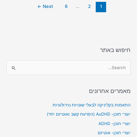
d
b
←
Next
6
…
2
1
o
o
n
o
k
חיפוש באתר
S
e
a
מאמרים אחרונים
r
c
התאמות בקליניקה לבעלי שונויות נוירולוגיות
h
יוצרי תוכן- AuDHD (הפרעת קשב ואוטיזם יחד)
f
יוצרי תוכן- ADHD
o
יוצרי תוכן- אוטיזם
r