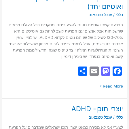
o
o
תוכן-
ואוטיזם יחד)
AuDHD
n
o
כללי
/
ענבל טננבאום
(הפרעת
k
קשב
הפרעת קשב ואוטיזם נוטות להגיע ביחד. מחקרים בכל העולם מראים
ואוטיזם
שהשכיחות אצל אנשים עם הפרעת קשב להיות גם אוטיסטים היא
יחד)
30-70%! לשילוב של שניהם נוטים לקרוא AuDHD. יש לציין שאין
אבחנה כזו רשמית, אבל לדעתי צריכה להיות מכיוון שהשילוב של שתי
השונויות הנוירולוגיות האלה יוצר טיפוס שונה וחדש לעומת הפרעת
קשב ואוטיזם בנפרד. יש ביניהן דימיון
S
E
M
F
h
m
a
a
ar
ai
st
c
Read More »
e
l
o
e
d
b
יוצרי תוכן- ADHD
יוצרי
o
o
תוכן-
כללי
/
ענבל טננבאום
ADHD
n
o
לצערי אני לא מכירה כמעט יוצרי תוכן ישראלים שמדברים על הפרעת