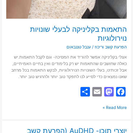
התאמות בקליניקה לבעלי שונויות
נוירולוגיות
הפרעת קשב וריכוז
/
ענבל טננבאום
אצלי בקליניקה אפשר להוריד את המסיכה- וגם לקבל התאמות.יש
כאלה שחושבים שהתאמות יש רק בלימודים ואין בחיים האמיתיים,
אבל זכותינו, בעלי השונויות הנוירולוגיות, לבקש התאמות בכל מרחב
שאנו נמצאים כדי לסייע לנו לתפקד טוב יותר ולהרגיש טוב יותר.
S
E
M
F
h
m
a
a
ar
ai
st
c
Read More »
e
l
o
e
d
b
יוצרי תוכן- AuDHD (הפרעת קשב
יוצרי