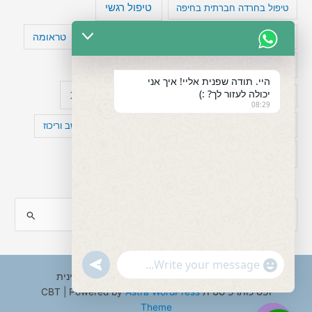
טיפול רגשי
טיפול בחרדה חברתית בחיפה
טעויות חשיבה
טיפול תרופתי להפרעת קשב
טראומה
כישלון
מיומנויות ניהוליות
מחקר
היי. תודה שפנית אליי! איך אני
יכולה לעזור לך? :)
עיצות
מפורסמים עם הפרעת קשב
סדר וארגון
08:29
פוביה
פוסט טראומה
קומורבידיות להפרעת קשב וריכוז
רגשות
תעסוקה
S
e
a
"+chaty_settings.lang.emoji_picker+"
undefined
WhatsApp
r
Copyright © 2026 ענבל טננבאום - עו"ס קלינית
Message
ופסיכותרפיסטית CBT | Powered by
Astra WordPress
c
Theme
h