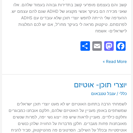
k
קשב והם בעצמם מופרעי קשב בתדירות גבוהה בעמוד שלהם. אלו
שאני מכירה הם בעיקר אנשי מקצוע של ADHD שגם להם עצמם יש.
ההעדפה שלי הייתה לחפש יוצרי תוכן שלא עובדים עם ADHS
לפרנסתם. טיקטוק מראה לי בעיקר מחו"ל, אם יש לכם המלצות
לישראלים- אשמח
S
E
M
F
h
m
a
a
ar
ai
st
c
Read More »
e
l
o
e
d
b
יוצרי תוכן- אוטיזם
יוצרי
o
o
תוכן-
כללי
/
ענבל טננבאום
אוטיזם
n
o
לשמחתי הרבה בתחום האוטיזם יש לא מעט יוצרי תוכן ישראלים
k
שמשתפים באופן מעניין על האוטיזם שלהם, חלקם אובחנו כמבוגרים
וחלקם כילדים. מעניין לראות שיש פה ייצוג נשי יפה, למרות שנשים
מאובחנות פחות מגברים. חלקן מדברות על החוויה שלהן כנשים
אוטיסטיות ובכלל על השילוב. הסרטונים פה מהטיקטוק, סביר להניח