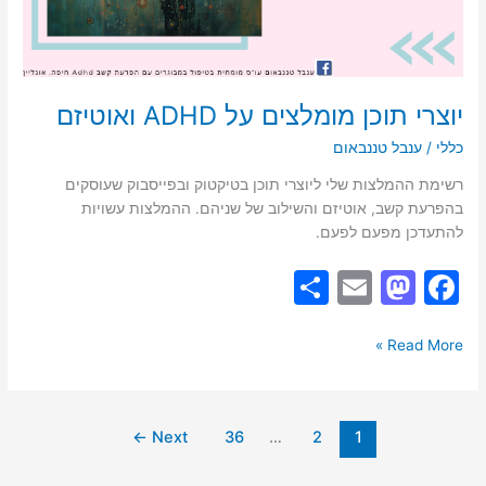
יוצרי תוכן מומלצים על ADHD ואוטיזם
כללי
/
ענבל טננבאום
רשימת ההמלצות שלי ליוצרי תוכן בטיקטוק ובפייסבוק שעוסקים
בהפרעת קשב, אוטיזם והשילוב של שניהם. ההמלצות עשויות
להתעדכן מפעם לפעם.
S
E
M
F
h
m
a
a
ar
ai
st
c
Read More »
e
l
o
e
d
b
←
Next
36
…
2
1
o
o