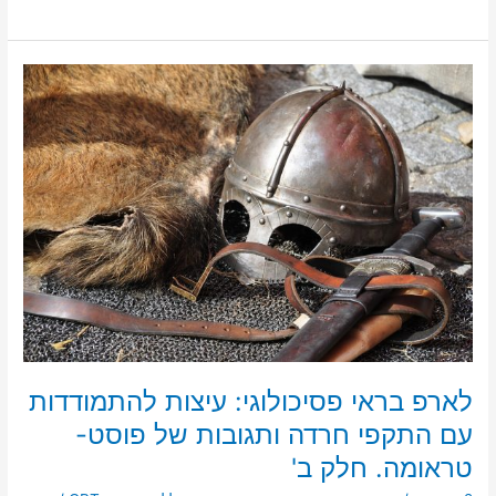
ar
ai
st
c
e
l
o
e
d
b
לארפ
o
o
בראי
פסיכולוגי:
n
o
עיצות
k
להתמודדות
עם
התקפי
חרדה
ותגובות
של
פוסט-
טראומה.
חלק
ב'
לארפ בראי פסיכולוגי: עיצות להתמודדות
עם התקפי חרדה ותגובות של פוסט-
טראומה. חלק ב'