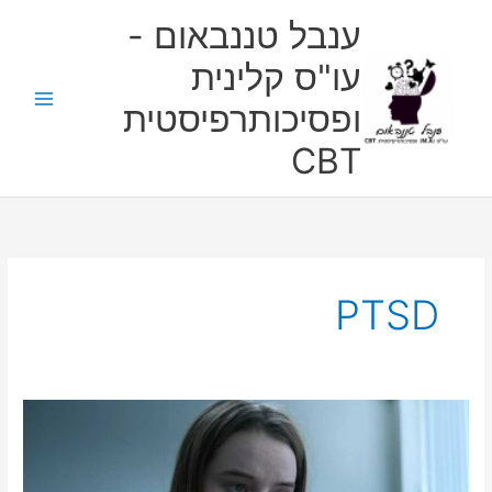
ילוג
ענבל טננבאום -
תוכן
עו"ס קלינית
ופסיכותרפיסטית
CBT
PTSD
"לא
ייאמן"-
ביקורת.
מיני