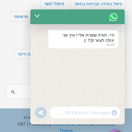
טיפול רגשי
טיפול בחרדה חברתית בחיפה
טעויות חשיבה
טיפול תרופתי להפרעת קשב
טראומה
כישלון
מיומנויות ניהוליות
מחקר
היי. תודה שפנית אליי! איך אני
יכולה לעזור לך? :)
עיצות
מפורסמים עם הפרעת קשב
סדר וארגון
06:44
פוביה
פוסט טראומה
קומורבידיות להפרעת קשב וריכוז
רגשות
תעסוקה
S
e
a
"+chaty_settings.lang.emoji_picker+"
undefined
WhatsApp
r
Copyright © 2026 ענבל טננבאום - עו"ס קלינית
Message
ופסיכותרפיסטית CBT | Powered by
Astra WordPress
c
Theme