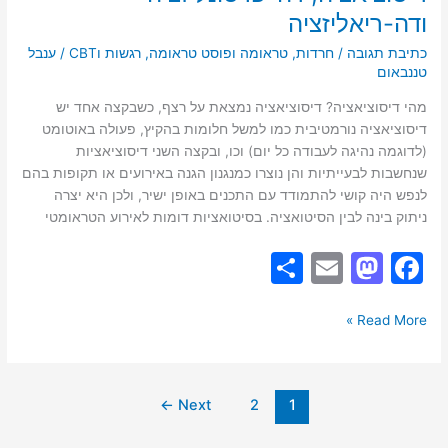
ודה-ריאליזציה
כתיבת תגובה
/
חרדות
,
טראומה ופוסט טראומה
,
רגשות וCBT
/
ענבל
טננבאום
מהי דיסוציאציה? דיסוציאציה נמצאת על רצף, כשבקצה אחד יש
דיסוציאציה נורמטיבית כמו למשל חלומות בהקיץ, פעולה באוטומט
(לדוגמה נהיגה לעבודה כל יום) וכו, ובקצה השני דיסוציאציות
שנחשבות לבעייתיות והן נוצרו כמנגנון הגנה באירועים או תקופות בהם
לנפש היה קושי להתמודד עם התכנים באופן ישיר, ולכן היא יצרה
ניתוק בינה לבין הסיטואציה. בסיטואציות דומות לאירוע הטראומטי
S
E
M
F
h
m
a
a
ar
ai
st
c
Read More »
e
l
o
e
d
b
←
Next
2
1
o
o