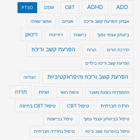
ADHD
ADD
CBT
DSM
PTSD
אבחון הפרעת קשב וריכוז
אוטיזם
אפשר שאלה
דיכאון
ביטחון עצמי נמוך
דחיינות
ביישנות
הפרעת קשב וריכוז
הדרכת הורים
הורות
הפרעת קשב וריכוז בילדים
הפרעת קשב וריכוז והיפראקטיביות
הצלחה
חרדה
זוגיות
התמודדות בשעת משבר
וויסות רגשי
טיפול CBT בחיפה
חרדה חברתית
טיפול CBT
טיפול בביטחון עצמי נמוך
טיפול בביישנות
טיפול בהפרעת קשב וריכוז
טיפול בחרדה חברתית