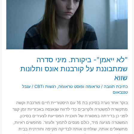
סדרה
שמתבוננת
על
קורבנות
אונס
ותלונות
שווא
"לא ייאמן"- ביקורת. מיני סדרה
שמתבוננת על קורבנות אונס ותלונות
שווא
כתיבת תגובה
/
טראומה ופוסט טראומה
,
רגשות וCBT
/
ענבל
טננבאום
בוקר אחד נערה בסיכון בת 16 עם היסטוריית חיים מורכבת וקשה
מתקשרת למשטרה ולקרובים כדי לדווח שנאנסה באכזריות זמן קצר
לפני כן בדירתה במסגרת של תוכנית המסייעת לצעירים בסיכון.
המשטרה מגיעה מיד, כולם מנסים לתמוך ולעזור. מחפשים ראיות,
מתשאלים אותה, שולחים אותה לבדיקה מקיפה וחודרנית בבית