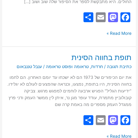
החולים. היא מתבקשת לספר את הסיפור שלה שוב ושוב […]
S
E
M
F
h
m
a
a
ar
ai
st
c
Read More »
e
l
o
e
d
b
תופת בחווה הסינית
תופת
o
o
בחווה
כתיבת תגובה
/
חרדות
,
טראומה ופוסט טראומה
/
ענבל טננבאום
הסינית
n
o
את יום הכיפורים של 1973 הם לא ישכחו עד יומם האחרון. הם לחמו
k
בחווה הסינית, היו בתופת, נפצעו, וכנראה שהפצעים לעולם לא יגלידו.
"ידיעות הגליל" הפגיש ארבעה לוחמים למפגש מרגש. צביקה
קובולוביץ מתמרת, עודד עופר מגן נר, איתן לין ממשר העמק ודני פרץ
ממגדל העמק מספרים מה באמת קרה שם
S
E
M
F
h
m
a
a
Read More »