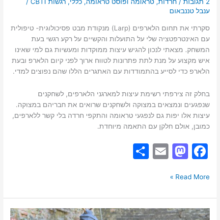
2 תגובות
/
חרדות
,
טראומה ופוסט טראומה
,
כללי
,
רגשות וCBT
/
ענבל טננבאום
סקרתי את תחום הלארפים (Larp) מנקודת מבט פסיכולוגית- טיפולית
עם האינטרפטציה שלי על התועלות והקשיים על רקע רגשי בעת
המשחק. מצאתי לנכון להגיש עיצות ממוקדות ומעשיות גם למי שאינו
איש מקצוע על מנת לתת פתרונות לטווח ארוך לפני קיום הלארפ ובעת
הלארפ כדי לסייע בהתמודדות עם האתגרים הללו שהם נפוצים למדי.
בחלק זה צירפתי רשימת עיצות למארגני הלארפים, לשחקנים
שנפגעים ונמצאים במצוקה ולשחקנים שרואים את חבריהם במצוקה.
עיצות אלו יפות גם לנפגעי טראומה והתקפי חרדה בלי קשר ללארפים,
כמובן, אולם חלקן עם התאמה מיוחדת.
S
E
M
F
h
m
a
a
ar
ai
st
c
Read More »
e
l
o
e
d
b
לארפ