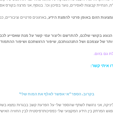
, הנחיית קבוצות לאסירים, נוער בסיכון וכו'.
בנוסף, אני מרצה בקורס אס
מצעות הזום באופן פרטי להפצת הידע,
בארגונים פרטיים וציבוריים, כ
הנוגע בקושי שלכם, להתרשם וליצור עמי קשר על מנת שאסייע לכם 
יותר של עצמכם ושל התנהגותכם, שיפור הרגשתכם ושיפור ההתמוד
ת גם בזום.
ו איתי קשר:
בקרוב: הספר "אי אפשר לאלף את המוח שלי"
נים של ליווי מבוגרים עם ADHD בקליניקה, אני נרגשת לשתף שהספר שלי על הפרעת קשב בבגרות נמצא בש
פגש המרתק בין הידע המקצועי שלי כפסיכותרפיסטית לבין החוויה האישי