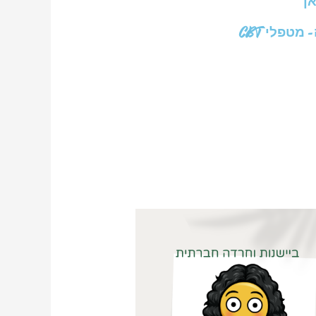
ן
טפלי CBT