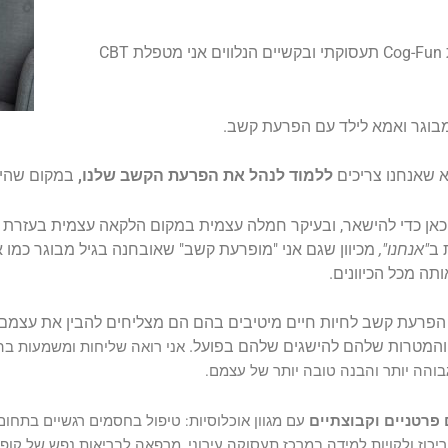
בהפרעת הקשב אני מטפלת בעזרת גישת Cog-Fun תעסוקתי ובקשיים הנלווים אני מטפלת CBT
בוגר ואמא לילד עם הפרעת קשב.
 שאנחנו צריכים
ללמוד לנהל את הפרעת הקשב שלנו,
במקום שהיא 
יא כאן כדי להישאר, ובעיקר חמלה עצמית במקום הלקאה עצמית בעזר
 ב
"אנחנו",
מכיוון שגם אני "מופרעת קשב" שאובחנה בגיל מבוגר כמו א
תה מכל הכיוונים.
ם הפרעת קשב לחיות חיים מיטיבים בהם הם מצליחים להבין את עצמ
והמטרות שלהם להישגים שלהם בפועל.
אני רואה שליחות ומשמעות בה
בוהה יותר והבנה טובה יותר של עצמם.
ם פרטניים וקבוצתיים
עם מגוון אוכלוסיות: טיפול בחסמים רגשיים בתחום
כוז ולקויות למידה במרכז תעסוקה עירוני, מרפאה לבריאות נפש של קופ"