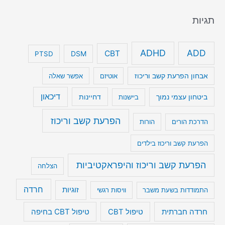
תגיות
ADHD
ADD
CBT
DSM
PTSD
אבחון הפרעת קשב וריכוז
אוטיזם
אפשר שאלה
דיכאון
ביטחון עצמי נמוך
דחיינות
ביישנות
הפרעת קשב וריכוז
הדרכת הורים
הורות
הפרעת קשב וריכוז בילדים
הפרעת קשב וריכוז והיפראקטיביות
הצלחה
חרדה
זוגיות
התמודדות בשעת משבר
וויסות רגשי
טיפול CBT בחיפה
חרדה חברתית
טיפול CBT