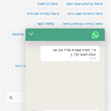
טיפול בביטחון עצמי נמוך
טיפול בביישנות
טיפול בהפרעת קשב וריכוז
טיפול בחרדה חברתית
טיפול רגשי
טיפול בחרדה חברתית בחיפה
טעויות חשיבה
טיפול תרופתי להפרעת קשב
טראומה
כישלון
מיומנויות ניהוליות
מחקר
היי. תודה שפנית אליי! איך אני
יכולה לעזור לך? :)
עיצות
מפורסמים עם הפרעת קשב
סדר וארגון
10:34
פוביה
פוסט טראומה
קומורבידיות להפרעת קשב וריכוז
רגשות
תעסוקה
S
e