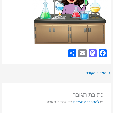
S
E
M
F
h
m
a
a
ar
ai
st
c
→
המדיה הקודם
e
l
o
e
d
b
o
o
כתיבת תגובה
n
o
יש
להתחבר למערכת
כדי לכתוב תגובה.
k