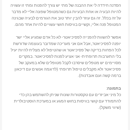
הסדנה חידדה לי את ההבנה של מתי יש צורך להפנות ומתי זו עשויה
להיות הבעיה או אחת הבעיות גם כשהמטופל שפונה אליי לא מדבר
על זה בכלל. זה גם עוזר להבין יותר טוב את הגורמים לבעיה שבגינה
המטופל פנה אליי, וקשיים בוויסות חושי עשויים להיות אחד מהם.
אפשר להשוות להפנייה לפסיכיאטר- לא כל אדם שמגיע אליי ישר
יופנה לפסיכיאטר, אבל אם אני מעריכה שמדובר בעוצמה שדורשת
לכל הפחות בדיקה של פסיכיאטר או שהטיפול לא מצליח להיות יעיל
בלי התערבות תרופתית- אני אציע לפנות לפסיכיאטר. במקרים
מסויימים יש מטפלים שיסרבו לקבל מטופלים שלא במעקב של
פסיכיאטר ולא מקבלים טיפול תרופתי (לדוגמה אנשים עם דיכאון
ברמה קשה ועם אובדנות).
בתמונה
:
כל מיני אביזרים עם טקסטורות שונות שניתן להשתמש בהן כדי
להתמודד עם קושי בוויסות בחוש המגע או במערכת הוסטיבולרית
(שיווי משקל).