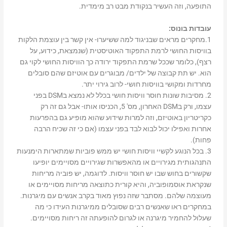
התופעה, וזה העשיר בנקודת מבט רב מימדית.
עובדות בונוס:
1.מחקרים מראים שבניגוד למה ששיערו- אין קשר בין עוצמת הלקות
בוויסות החושי לרמת התפקוד האוטיסטית (שנמצאת, כידוע, על
רצף), כלומר שככל שרמת התפקוד ירודה כך הוויסות החושי לקוי גם
הוא. יש תת קבוצה של ילדים/ מבוגרים עם אוטיזם שהם סובלים
מחרדות ומקושי בוויסות חושי- לרוב גירוי יתר.
2. מסיבות שונות חוסר וויסות חושי בכלל לא נמצא בDSM בפני
עצמו, ורק בDSM האחרון, מס' 5, הכניסו אותו- אבל גם זה רק
כקריטריון באוטיזם, וזה למרות שידוע שהוא מופיע גם בהפרעות
אחרות ואפילו יכול לבוא לבד בפני עצמו (אם כי זה שכיח הרבה
פחות).
3. בכל הנוגע לקשיי וויסות חושי יש ממש פוביות שמתארות הימנעות
התנהגותית מגירויים או מהאפשרות שגירויים מסויימים יופיעו
שקשורים בחוש שבו יש חוסר וויסות. לדוגמה, יש פוביה מריחות
שנקראת אוסמופוביה, והיא קורית כתוצאה מריחות מסויימים או
מעוצמה שלהם. מסתבר שזה נפוץ מאוד בקרב אנשים עם מיגרנות.
במחקרים ראו שאנשים רבים שסובלים ממיגרנות העידו כי מה
שעלול להחמיר מיגרנה או לגרום להופעתה זה ריחות מסויימים.