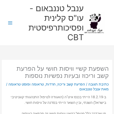
ילוג
ענבל טננבאום -
תוכן
עו"ס קלינית
ופסיכותרפיסטית
CBT
השפעת קשיי וויסות חושי על הפרעת
קשב וריכוז ובעיות נפשיות נוספות
כתיבת תגובה
/
הפרעת קשב וריכוז
,
חרדות
,
טראומה ופוסט טראומה
/
מאת
ענבל טננבאום
ב-18.2.19 הייתי בכנס איט"ה (האגודה לטיפול התנהגותי קוגניטיבי
בישראל) השנתי, ובין השאר הייתי בסדנה על וויסות חושי.
מי שבדרך כלל מטפל בקשיי וויסות חושי זה מרפאה בעיסוק