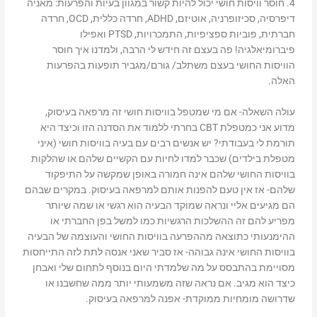
4. חוסר וויסות חושי יכול להיות קשור במגוון בעיות והפרעות: מאניה
דיפרסיה, סכיזופרניה, אוטיזם, ADHD, חרדה כללית, OCD, חרדה
חברתית, פוביות ספציפיות, התמכרויות, PTSD ואפילו
פיברומיאלגיה! פה בעצם זה חידש לי הרבה, ולמדנו איך חוסר
הוויסות החושי בעצם משתלב/ גורם/מגביר תופעות בהפרעות
האלה.
עולה השאלה- אם מי שמטפל בוויסות חושי זה מרפאה בעיסוק,
מדוע אני כמטפלת CBT בחרתי ללמוד את הסדנה הזו וכיצד היא
תורמת לי בעבודתי? יש אנשים רבים עם בעיה בוויסות חושי (איני
מטפלת בילדים) שכבר למדו לחיות עם הקשיים שלהם או שהלקות
בוויסות החושי שלהם אינה חמורה באופן שמקשה על התיפקוד
שלהם- אז אין טעם להפנות אותם למרפאה בעיסוק. במקרים שבהם
הם מגיעים אליי ונראה שמוקד הבעיה הוא רגשי או שמה שיותר
מפריע להם זה ההשלכות הרגשיות כמו למשל בפן החברתי או
ההימנעותי כתוצאה מההפרעה בוויסות החושי והעוצמה של הבעיה
בוויסות החושי אינה גבוהה- אז סביר שאני אנסה לתת לזה התייחסות
מסויימת בהתבסס על מה שלמדתי היום בנוסף לתחום שלי ואבחן
כיצד הוא מגיב. אם נראה שזה משמעותי יותר ממה שחשבנו או
שדרושה מומחיות ממוקדת- אפנה למרפאה בעיסוק.