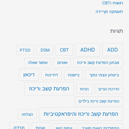
רגשות וCBT
תעסוקה וקריירה
תגיות
ADHD
ADD
CBT
DSM
PTSD
אבחון הפרעת קשב וריכוז
אוטיזם
אפשר שאלה
דיכאון
ביטחון עצמי נמוך
דחיינות
ביישנות
הפרעת קשב וריכוז
הדרכת הורים
הורות
הפרעת קשב וריכוז בילדים
הפרעת קשב וריכוז והיפראקטיביות
הצלחה
חרדה
זוגיות
התמודדות בשעת משבר
וויסות רגשי