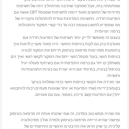
שמתמחה בזה, אבל מסתבר שהרבה מהתהליך הזה של חשיפות
מדודות של החושים מאוד דומה לחשיפות שמטפל CBT עושה עם
הפרעות חרדה. החשיפה המדורגת עוזרת להתרגלות והקהייה של
מה שמפריע לחוש בעוצמה רבה עד כדי קשיי תפקוד והתנהלות
ברמה יומיומית.
בעצם זה מאפשר לדייק יותר חשיפות של הפרעות חרדה אם
מעורבת בהן גם לקות בוויסות החושי. היה מאוד מעניין לראות איך
בתופעות מסויימות מרפאה בעיסוק ת
ייחס את המקור לבעיה
בוויסות חושי, בעוד מטפל רגשי ייחס את המקור לקושי רגשי ואיך הם
משתלבים יחד גם ברמה התפיסתית וגם בשיתוף פעולה יעיל
בטיפול בבעיה, במיוחד אם היא יוצרת גם בעיות התנהגותיות
ורגשיות.
אני מכירה את הקושי בוויסות חושי ככזה שמלווה בעיקר
בקומורבידיות (שתי הפרעות או יותר שנוטות פעמים רבות להתבטא
יחד) עם הפרעות קשב וריכוז, כאמור, וגם עם אוטיזם.
מה שהיה ממש טוב בסדנה, זה שמי שהנחו אותה זה מרפאה בעיסוק
ומישהי שהיא הייתה מרפאה בעיסוק ולמדה אח"כ פסיכולוגיה
קלינית, כך שהן הראו את ההיבטים הרגשיים והחישתיים של