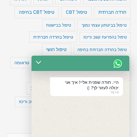
טיפול CBT בחיפה
חרדה חברתית
טיפול CBT
טיפול בביטחון עצמי נמוך
טיפול בביישנות
טיפול בהפרעת קשב וריכוז
טיפול בחרדה חברתית
טיפול רגשי
טיפול בחרדה חברתית בחיפה
טעויות חשיבה
טיפול תרופתי להפרעת קשב
טראומה
כישלון
מיומנויות ניהוליות
מחקר
היי. תודה שפנית אליי! איך אני
יכולה לעזור לך? :)
עיצות
מפורסמים עם הפרעת קשב
סדר וארגון
18:14
פוביה
פוסט טראומה
קומורבידיות להפרעת קשב וריכוז
רגשות
תעסוקה