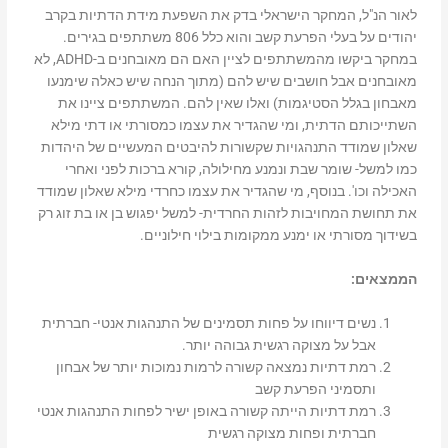
לאור הנ"ל, המחקר הישראלי בדק את השפעת מידת הדתיות בקרב
יהודים על בעלי הפרעת קשב והוא כלל 806 משתתפים בגירים.
במחקר ביקשו מהמשתתפים לציין האם הם מאובחנים ב-ADHD, לא
מאובחנים אבל חושבים שיש להם (מתוך הנחה שיש כאלה שימנעו
מאבחון בגלל הסטיגמות) ואלו שאין להם. המשתתפים ציינו את
השתייכותם הדתית, ומי שהגדיר את עצמו כמסורתי או דתי מילא
שאלון שמודד התנהגויות שקשורות להיבטים המעשיים של היהדות
כמו למשל- שומר שבת ונמנע מחילולה, קורא ברכות לפני ואחרי
האכילה וכו'. בנוסף, מי שהגדיר את עצמו כחרדי מילא שאלון שמודד
את תחושת המחויבות לזהות החרדית- למשל יפגוש בן או בת זוג רק
בשידוך מסורתי או ימנע ממקומות בילוי חילוניים.
הממצאים:
נשים דיווחו על פחות תסמינים של התנהגות אנטי- חברתית
אבל על מצוקה רגשית גבוהה יותר.
רמת דתיות נמצאה קשורה לרמות נמוכות יותר של אבחון
ותסמיני הפרעת קשב
רמת דתיות הייתה קשורה באופן ישיר לפחות התנהגות אנטי
חברתית ופחות מצוקה רגשית