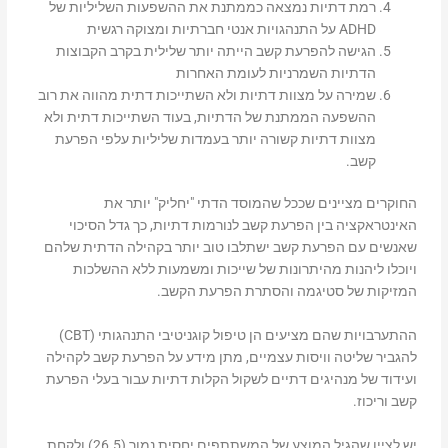
רמת דתיות נמצאה כממתנת את ההשפעות השליליות של
ADHD על התנהגויות אנטי חברתיות ומצוקה רגשית
הגישה להפרעת קשב הייתה יותר שלילית בקרב הקבוצות
הדתיות השמרניות לעומת האחרות
שמירה על מצוות דתיות ולא השתייכות דתית מהווה את רוב
ההשפעה הממתנת של הדתיות, בעוד השתייכות דתית ולא
מצוות דתיות קשורה יותר בעמדות שליליות עלפי הפרעת
קשב.
החוקרים מציינים שככל שהמוסד הדתי "יחליק" יותר את
האינטראקציה בין הפרעת קשב לנורמות דתיות, כך גדל הסיכוי
שאנשים עם הפרעת קשב ישתלבו טוב יותר בקהילה הדתית שלהם
ויוכלו ליהנות מהיתרונות של שייכות ומשמעות ללא ההשלכות
המזיקות של סטיגמה והסתרת הפרעת הקשב.
ההתערבויות שהם מציעים הן טיפול קוגניטיבי התנהגותי (CBT)
להגביר שליטה וויסות עצמיים, מתן מידע על הפרעת קשב לקהילה
ועידוד של מנהיגים דתיים לשקול הקלות דתיות עבור בעלי הפרעת
קשב וריכוז.
יש לציין שהגיל המוצע של המשתתפים יחסית נמוך (26.5) ולקחת