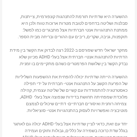
ההשערה היא שדתיות תורמת להתנהגות קונפורמית, צייתנות,
סבלנות ושליטה בדחפים לטובת מטרות ארוכות טווח ולכן היא
ממתנת התנהגויות אנטי חברתיות אצל מתבגרים כמו למשל:
תוקפנות, גניבה, שקרים, ריבים עם ההורים ובריחה מבית הספר.
מחקר ישראלי חדש שפורסם ב-2022 רצה לבדוק את הקשר בין מידת
הדתיות להתנהגות אנטי- חברתית אצל בעלי ADHD מכיוון שלא
נבדק הקשר בין שלושת הפרמטרים כשהם מתקיימים בו זמנית.
ההשערה הייתה שדתיות יכולה להפחית את ההשפעות השליליות
של הפרעת הקשב על התנהגות אנטי- חברתית על ידי תפילה
כאסטרטגיה להתמודדות עם קשיים של שליטה עצמית, קהילה
מלוכדת שמפחיתה תחושת בדידות שנפוצה אצל בעלי ADHD,
צמיחה רוחנית ואיסורים חברתיים- דתיים שיכולים לצמצם
מוטיבציה ואפשרויות לעסוק בהתנהגויות אנטי- סוציאליות.
יחד עם זאת, כדאי לציין שדתיות אצל בעלי ADHD יכולה גם לאתגר
בגלל שדת כרוכה בשמירה על כללים, גבולות וחוקים ועמידה