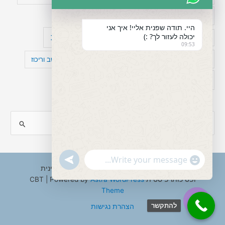
כישלון
מיומנויות ניהוליות
מחקר
היי. תודה שפנית אליי! איך אני
יכולה לעזור לך? :)
עיצות
מפורסמים עם הפרעת קשב
סדר וארגון
09:53
פוביה
פוסט טראומה
קומורבידיות להפרעת קשב וריכוז
רגשות
תעסוקה
S
e
a
"+chaty_settings.lang.emoji_picker+"
undefined
WhatsApp
r
Copyright © 2026 ענבל טננבאום - עו"ס קלינית
Message
ופסיכותרפיסטית CBT | Powered by
Astra WordPress
c
Theme
h
להתקשר
הצהרת נגישות
f
Hide
o
chaty