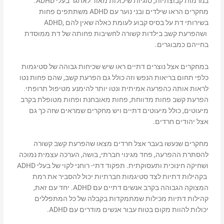
בנורמות קבוצתיות, סוגיות שיכולות מאוד לאתגר בעלי ADHD.
מחקרים הראו שילדים ובני נוער עם ADHD משתתפים פחות
בשירותי דת על בסיס קבוע לעומת כאלה שאין להם ,ADHD
ושהפרעת קשב בילדות קשורה לחשיבות פחותה של דת ממוסדת
בחייהם כמבוגרים.
במחקרים אצל נוצרים דתיים ראו שיש שכיחות גבוהה של סטיגמות
כלפי תחום בריאות הנפש וזה כולל גם הפרעת קשב, שהם פחות נטו
לראות אותה כהפרעה אמיתית ונטו יותר להימנע מטיפול תרופתי.
הפרעת קשב פחות מדווחת, פחות מאובחנת ופחות מטופלת בקרב
מיעוטים, כולל מיעוטים דתיים ויש מחקרים שמראים שזה כך גם
אצל יהודים חרדים.
מחקרים שנעשו בעבר אצל חרדים מצאו שהפרעת קשב קשורה
להסתרת ההפרעה, פחד מגינוי חברתי, בושה, הערכה עצמית נמוכה
ושחיקה חינוכית ותעסוקתית. תפקוד דתי- רוחני לקוי של בעלי ADHD
בקהילות דתיות לצד סטיגמות חברתיות יכול להסביר את רמת
המצוקה הגבוהה בקרב אנשים דתיים עם ADHD. יחד עם זאת,
קהילות דתיות מכילות שמתמקדות בקבלה של כל המתפללים
יכולות להוות מקום בטוח עבור אנשים מודרים עם ADHD.