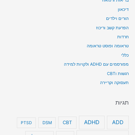
בריאות ורפואה
דיכאון
הורים וילדים
הפרעת קשב וריכוז
חרדות
טראומה ופוסט טראומה
כללי
מפורסמים עם ADHD ולקויות למידה
רגשות וCBT
תעסוקה וקריירה
תגיות
ADHD
ADD
CBT
DSM
PTSD