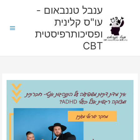
ילוג
ענבל טננבאום -
תוכן
עו"ס קלינית
ופסיכותרפיסטית
CBT