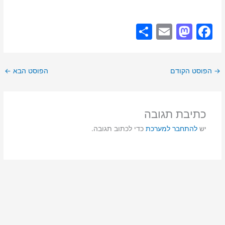
S
E
M
F
h
m
a
a
ar
ai
st
c
→
הפוסט הקודם
הפוסט הבא
←
e
l
o
e
d
b
o
o
כתיבת תגובה
n
o
יש
להתחבר למערכת
כדי לכתוב תגובה.
k