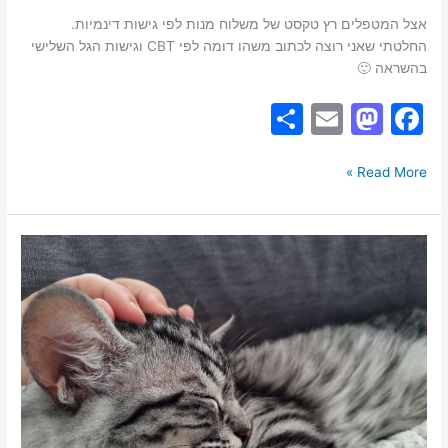
ה-
אצל המטפלים רץ טקסט של משלוח מנות לפי גישות דינמיות.
CBT
החלטתי שאני רוצה לכתוב משהו דומה לפי CBT וגישות הגל השלישי
והגל
בהשראה 🙂
השלישי-
פוסט
S
E
M
F
הומוריסטי
h
m
a
a
ar
ai
st
c
Read More »
e
l
o
e
d
b
ילדים
o
o
ואנשים
רגישים
n
o
מאוד
k