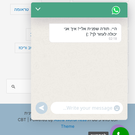
טעויות חשיבה
טיפול תרופתי להפרעת קשב
טראומה
כישלון
מיומנויות ניהוליות
מחקר
היי. תודה שפנית אליי! איך אני
יכולה לעזור לך? :)
עיצות
מפורסמים עם הפרעת קשב
סדר וארגון
02:18
פוביה
פוסט טראומה
קומורבידיות להפרעת קשב וריכוז
רגשות
תעסוקה
S
e
a
"+chaty_settings.lang.emoji_picker+"
undefined
WhatsApp
r
Copyright © 2026 ענבל טננבאום - עו"ס קלינית
Message
ופסיכותרפיסטית CBT | Powered by
Astra WordPress
c
Theme
h