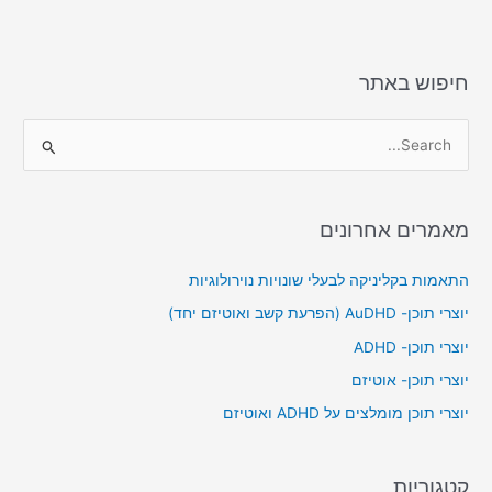
o
o
n
o
k
חיפוש באתר
S
e
a
מאמרים אחרונים
r
c
התאמות בקליניקה לבעלי שונויות נוירולוגיות
h
יוצרי תוכן- AuDHD (הפרעת קשב ואוטיזם יחד)
f
יוצרי תוכן- ADHD
o
יוצרי תוכן- אוטיזם
r
יוצרי תוכן מומלצים על ADHD ואוטיזם
:
קטגוריות