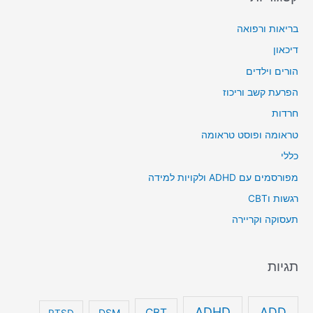
בריאות ורפואה
דיכאון
הורים וילדים
הפרעת קשב וריכוז
חרדות
טראומה ופוסט טראומה
כללי
מפורסמים עם ADHD ולקויות למידה
רגשות וCBT
תעסוקה וקריירה
תגיות
ADHD
ADD
CBT
DSM
PTSD