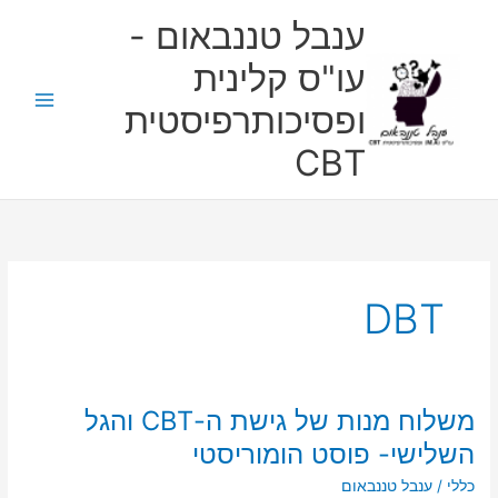
ילוג
ענבל טננבאום -
תוכן
עו"ס קלינית
ופסיכותרפיסטית
CBT
DBT
משלוח מנות של גישת ה-CBT והגל
משלוח
מנות
השלישי- פוסט הומוריסטי
של
כללי
/
ענבל טננבאום
גישת