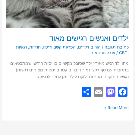
ילדים ואנשים רגישים מאוד
כתיבת תגובה
/
הורים וילדים
,
הפרעת קשב וריכוז
,
חרדות
,
רגשות
וCBT
/
ענבל טננבאום
מהו ילד רגיש מאוד? ילד שסובל מקשיים בוויסות הרגשי שמתבטאים
בתגובות עם סף רגשי נמוך (דברים קטנים יחסית מציתים רגשות)
רגשיות חזקות, מהירות ולוקח לילד זמן לחזור לרגיעה.
S
E
M
F
h
m
a
a
ar
ai
st
c
Read More »
e
l
o
e
d
b