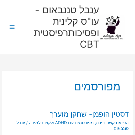
ילוג
ענבל טננבאום -
תוכן
עו"ס קלינית
ופסיכותרפיסטית
CBT
מפורסמים
דסטין הופמן- שחקן מוערך
דסטין
הופמן-
הפרעת קשב וריכוז
,
מפורסמים עם ADHD ולקויות למידה
/
ענבל
שחקן
טננבאום
מוערך