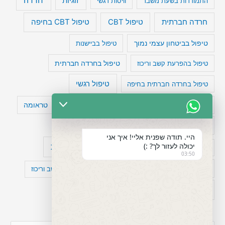
זוגיות
התמודדות בשעת משבר
וויסות רגשי
טיפול CBT בחיפה
חרדה חברתית
טיפול CBT
טיפול בביטחון עצמי נמוך
טיפול בביישנות
טיפול בהפרעת קשב וריכוז
טיפול בחרדה חברתית
טיפול רגשי
טיפול בחרדה חברתית בחיפה
טעויות חשיבה
טיפול תרופתי להפרעת קשב
טראומה
כישלון
מיומנויות ניהוליות
מחקר
היי. תודה שפנית אליי! איך אני
יכולה לעזור לך? :)
עיצות
מפורסמים עם הפרעת קשב
סדר וארגון
03:50
פוביה
פוסט טראומה
קומורבידיות להפרעת קשב וריכוז
רגשות
תעסוקה