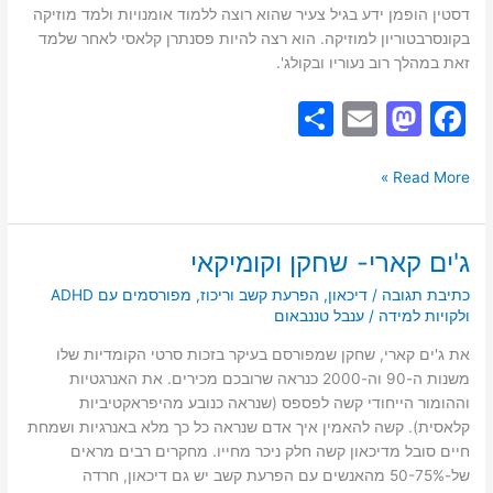
דסטין הופמן ידע בגיל צעיר שהוא רוצה ללמוד אומנויות ולמד מוזיקה
בקונסרבטוריון למוזיקה. הוא רצה להיות פסנתרן קלאסי לאחר שלמד
זאת במהלך רוב נעוריו ובקולג'.
S
E
M
F
h
m
a
a
ar
ai
st
c
Read More »
e
l
o
e
d
b
ג'ים קארי- שחקן וקומיקאי
ג'ים
o
o
קארי-
כתיבת תגובה
/
דיכאון
,
הפרעת קשב וריכוז
,
מפורסמים עם ADHD
שחקן
ולקויות למידה
/
ענבל טננבאום
n
o
וקומיקאי
k
את ג'ים קארי, שחקן שמפורסם בעיקר בזכות סרטי הקומדיות שלו
משנות ה-90 וה-2000 כנראה שרובכם מכירים. את האנרגטיות
וההומור הייחודי קשה לפספס (שנראה כנובע מהיפראקטיביות
קלאסית). קשה להאמין איך אדם שנראה כל כך מלא באנרגיות ושמחת
חיים סובל מדיכאון קשה חלק ניכר מחייו. מחקרים רבים מראים
של-50-75% מהאנשים עם הפרעת קשב יש גם דיכאון, חרדה