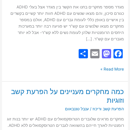
בעלי
מגדר מספר מחקרים בחנו את הקשר בין מגדר אצל בעלי ADHD
ADHD
כגורם סיכון, והם מצאו שנשים עם ADHD חוות יותר קשיים בקשרים
וטיפים
בין אישיים באופן כללי לעומת גברים עם ADHD, אולם במספר
מחקרים מצאו שלנשים עם קש"ר יש פגיעה רבה יותר במערכות
היחסים הרומנטיות שלהן לעומת נשים ללא קש"ר- אבל לא יותר
מגברים עם קש"ר. […]
S
E
M
F
h
m
a
a
ar
ai
st
c
Read More »
e
l
o
e
d
b
כמה מחקרים מעניינים על הפרעת קשב
כמה
o
o
מחקרים
וזוגיות
מעניינים
n
o
הפרעת קשב וריכוז
/
ענבל טננבאום
על
k
הפרעת
מחקרים מראים שלגברים הטרוסקסואלים עם ADHD יש יותר בנות זוג
קשב
רומנטיות לאורך חייהם בהשוואה לגברים הטרוסקסואלים ללא ADHD.
וזוגיות