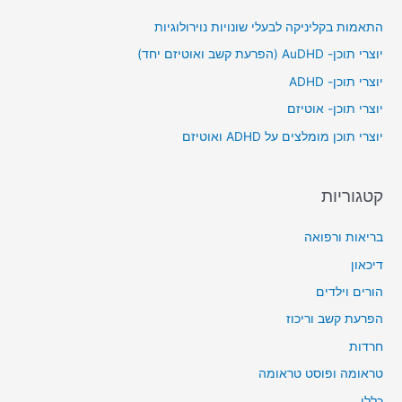
c
התאמות בקליניקה לבעלי שונויות נוירולוגיות
h
יוצרי תוכן- AuDHD (הפרעת קשב ואוטיזם יחד)
f
יוצרי תוכן- ADHD
o
יוצרי תוכן- אוטיזם
r
יוצרי תוכן מומלצים על ADHD ואוטיזם
:
קטגוריות
בריאות ורפואה
דיכאון
הורים וילדים
הפרעת קשב וריכוז
חרדות
טראומה ופוסט טראומה
כללי