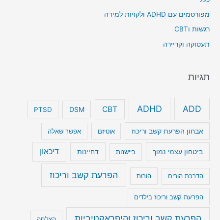
מפורסמים עם ADHD ולקויות למידה
רגשות וCBT
תעסוקה וקריירה
תגיות
ADHD
ADD
CBT
DSM
PTSD
אבחון הפרעת קשב וריכוז
אוטיזם
אפשר שאלה
דיכאון
ביטחון עצמי נמוך
דחיינות
ביישנות
הפרעת קשב וריכוז
הדרכת הורים
הורות
הפרעת קשב וריכוז בילדים
הפרעת קשב וריכוז והיפראקטיביות
הצלחה