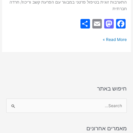
התערבות זוגית בטיפול פרטני במבוגר עם הפרעת קשב וריכוז/ חרדה
חברתית
S
E
M
F
h
m
a
a
ar
ai
st
c
Read More »
e
l
o
e
d
b
o
o
n
o
k
חיפוש באתר
S
e
a
מאמרים אחרונים
r