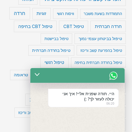
חרדה
זוגיות
התמודדות בשעת משבר
וויסות רגשי
טיפול CBT בחיפה
חרדה חברתית
טיפול CBT
טיפול בביטחון עצמי נמוך
טיפול בביישנות
טיפול בהפרעת קשב וריכוז
טיפול בחרדה חברתית
טיפול רגשי
טיפול בחרדה חברתית בחיפה
טעויות חשיבה
טיפול תרופתי להפרעת קשב
טראומה
כישלון
מיומנויות ניהוליות
מחקר
היי. תודה שפנית אליי! איך אני
יכולה לעזור לך? :)
עיצות
מפורסמים עם הפרעת קשב
סדר וארגון
06:20
פוביה
פוסט טראומה
קומורבידיות להפרעת קשב וריכוז
רגשות
תעסוקה