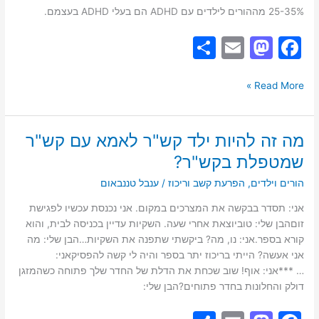
משפיעה
25-35% מההורים לילדים עם ADHD הם בעלי ADHD בעצמם.
על
S
E
M
F
ההורות?
h
m
a
a
ar
ai
st
c
Read More »
e
l
o
e
d
b
מה זה להיות ילד קש"ר לאמא עם קש"ר
מה
o
o
זה
שמטפלת בקש"ר?
להיות
n
o
הורים וילדים
,
הפרעת קשב וריכוז
/
ענבל טננבאום
ילד
k
קש"ר
אני: תסדר בבקשה את המצרכים במקום. אני נכנסת עכשיו לפגישת
לאמא
זוםהבן שלי: טוביוצאת אחרי שעה. השקיות עדיין בכניסה לבית, והוא
עם
קורא בספר.אני: נו, מה? ביקשתי שתפנה את השקיות…הבן שלי: מה
קש"ר
אני אעשה? הייתי בריכוז יתר בספר והיה לי קשה להפסיקאני:
שמטפלת
… ***אני: אוף! שוב שכחת את הדלת של החדר שלך פתוחה כשהמזגן
בקש"ר?
דולק והחלונות בחדר פתוחים?הבן שלי: