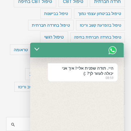
טיפול CBT בחיפה
חרדה חברתית
טיפול CBT
טיפול בביטחון עצמי נמוך
טיפול בביישנות
טיפול בהפרעת קשב וריכוז
טיפול בחרדה חברתית
טיפול רגשי
טיפול בחרדה חברתית בחיפה
טעויות חשיבה
טיפול תרופתי להפרעת קשב
טראומה
כישלון
מיומנויות ניהוליות
מחקר
היי. תודה שפנית אליי! איך אני
יכולה לעזור לך? :)
עיצות
מפורסמים עם הפרעת קשב
סדר וארגון
08:59
פוביה
פוסט טראומה
קומורבידיות להפרעת קשב וריכוז
רגשות
תעסוקה
S