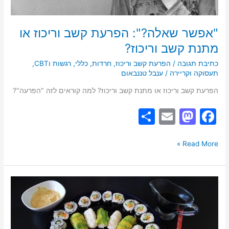
"אפשר שאלה?": הפרעת קשב וריכוז או
מתנת קשב וריכוז?
כתיבת תגובה
/
הפרעת קשב וריכוז
,
חרדות
,
כללי
,
רגשות וCBT
,
תעסוקה וקריירה
/
ענבל טננבאום
הפרעת קשב וריכוז או מתנת קשב וריכוז? למה קוראים לזה "הפרעה"?
S
E
M
F
h
m
a
a
ar
ai
st
c
Read More »
e
l
o
e
d
b
מה
o
o
הקשר
בין
n
o
סושי
להפרעת