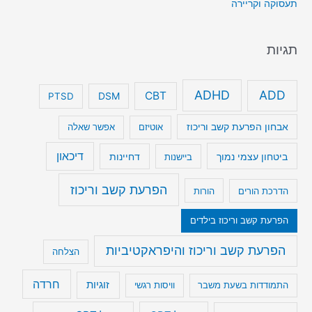
תעסוקה וקריירה
תגיות
ADHD
ADD
CBT
DSM
PTSD
אבחון הפרעת קשב וריכוז
אוטיזם
אפשר שאלה
דיכאון
ביטחון עצמי נמוך
דחיינות
ביישנות
הפרעת קשב וריכוז
הדרכת הורים
הורות
הפרעת קשב וריכוז בילדים
הפרעת קשב וריכוז והיפראקטיביות
הצלחה
חרדה
זוגיות
התמודדות בשעת משבר
וויסות רגשי