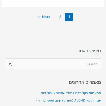
e
l
o
e
d
b
←
Next
2
1
o
o
n
o
k
חיפוש באתר
S
e
a
מאמרים אחרונים
r
c
התאמות בקליניקה לבעלי שונויות נוירולוגיות
h
יוצרי תוכן- AuDHD (הפרעת קשב ואוטיזם יחד)
f