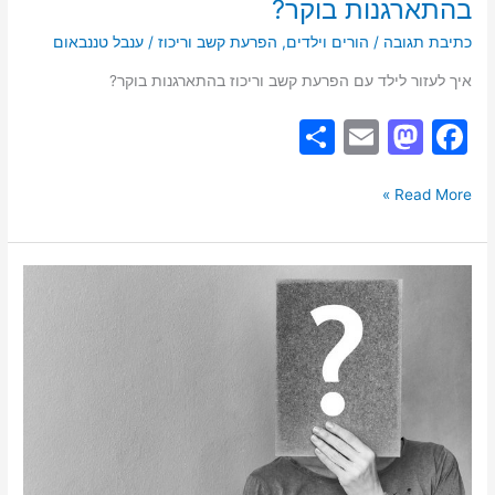
בהתארגנות בוקר?
כתיבת תגובה
/
הורים וילדים
,
הפרעת קשב וריכוז
/
ענבל טננבאום
איך לעזור לילד עם הפרעת קשב וריכוז בהתארגנות בוקר?
S
E
M
F
h
m
a
a
ar
ai
st
c
Read More »
e
l
o
e
d
b
"אפשר
o
o
שאלה?":
הפרעת
n
o
קשב
k
וריכוז
או
מתנת
קשב
וריכוז?