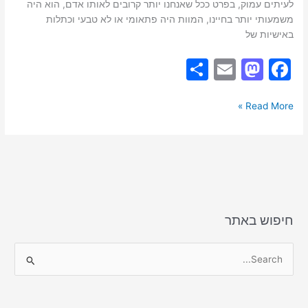
לעיתים עמוק, בפרט ככל שאנחנו יותר קרובים לאותו אדם, הוא היה
משמעותי יותר בחיינו, המוות היה פתאומי או לא טבעי וכתלות
באישיות של
S
E
M
F
h
m
a
a
ar
ai
st
c
Read More »
e
l
o
e
d
b
o
o
n
o
k
חיפוש באתר
S
e
a