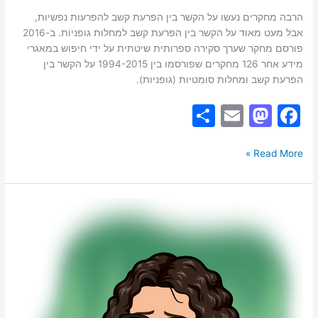
עם
הרבה מחקרים נעשו על הקשר בין הפרעת קשב להפרעות נפשיות,
מחלות
אבל מעט מאוד על הקשר בין הפרעת קשב למחלות גופניות. ב-2016
סומאטיות
פורסם מחקר שערך סקירה ספרותית שיטתית על ידי חיפוש במאגרי
מידע אחר 126 מחקרים שפורסמו בין 1994-2015 על הקשר בין
הפרעת קשב ומחלות סומטיות (גופניות).
S
E
M
F
h
m
a
a
ar
ai
st
c
Read More »
e
l
o
e
d
b
אבל-
o
o
גורמים
המשפיעים
n
o
על
k
התמודדות
עם
אבל
ועיצות