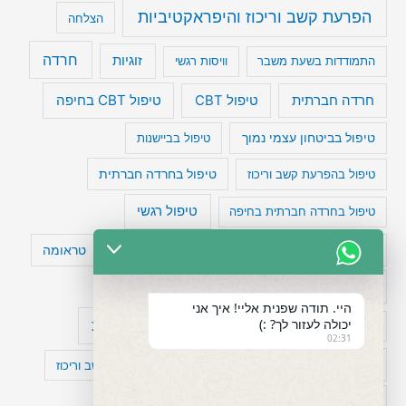
הפרעת קשב וריכוז והיפראקטיביות
הצלחה
חרדה
זוגיות
התמודדות בשעת משבר
וויסות רגשי
טיפול CBT בחיפה
חרדה חברתית
טיפול CBT
טיפול בביטחון עצמי נמוך
טיפול בביישנות
טיפול בהפרעת קשב וריכוז
טיפול בחרדה חברתית
טיפול רגשי
טיפול בחרדה חברתית בחיפה
טעויות חשיבה
טיפול תרופתי להפרעת קשב
טראומה
כישלון
מיומנויות ניהוליות
מחקר
היי. תודה שפנית אליי! איך אני
יכולה לעזור לך? :)
עיצות
מפורסמים עם הפרעת קשב
סדר וארגון
02:31
פוביה
פוסט טראומה
קומורבידיות להפרעת קשב וריכוז
רגשות
תעסוקה