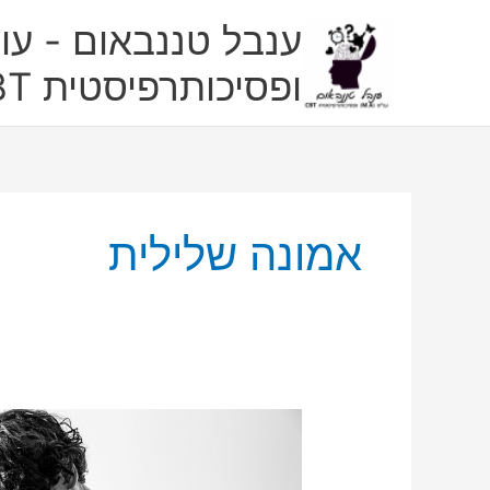
ילוג
ענבל טננבאום - עו"
תוכן
ופסיכותרפיסטית CBT
אמונה שלילית
דיכאון:
תסמינים,
גורמים