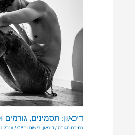
וסיווגים
דיכאון: תסמינים, גורמים וס
כתיבת תגובה
/
דיכאון
,
רגשות וCBT
/
ענבל ט