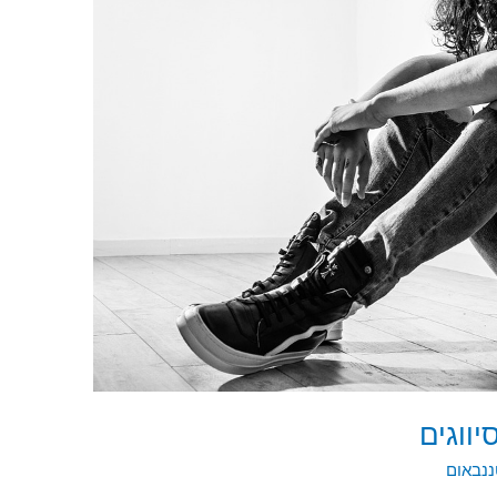
יווגים
ננבאום