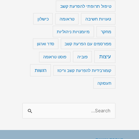
טיפול תרופתי להפרעת קשב
טעויות חשיבה
כישלון
טראומה
מיומנויות ניהוליות
מחקר
מפורסמים עם הפרעת קשב
סדר וארגון
עיצות
פוביה
פוסט טראומה
רגשות
קומורבידיות להפרעת קשב וריכוז
תעסוקה
S
e
a