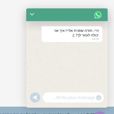
היי. תודה שפנית אליי! איך אני
יכולה לעזור לך? :)
14:14
"+chaty_settings.lang.emoji_picker+"
undefined
WhatsApp
Message