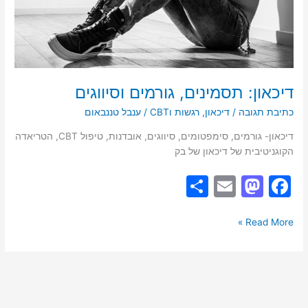
דיכאון: תסמינים, גורמים וסיווגים
כתיבת תגובה
/
דיכאון
,
רגשות וCBT
/
ענבל טננבאום
דיכאון- גורמים, סימפטומים, סיווגים, אובדנות, טיפול CBT, הטריאדה
הקוגניטיבית של דיכאון של בק
S
E
M
F
h
m
a
a
ar
ai
st
c
Read More »
e
l
o
e
d
b
o
o