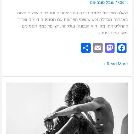
וCBT
/
ענבל טננבאום
וויסות
רגשי
שאלה מצוינת! באמת הרבה פסיכיאטרים ומטפלים עושים טעות
של
באבחנה מבדלת (כשיש שתי הפרעות עם תסמינים דומים וצריך
הפרעת
להחליט איזו מהן היא הנכונה) בגלל זה. יש עוד כמה תסמינים
אישיות
משותפים ביניהן.
גבולית
לבין
S
E
M
F
של
h
m
a
a
ADHD?
ar
ai
st
c
Read More »
e
l
o
e
d
b
דיכאון:
o
o
תסמינים,
גורמים
n
o
וסיווגים
k