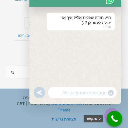
כישלון
מיומנויות ניהוליות
מחקר
היי. תודה שפנית אליי! איך אני
יכולה לעזור לך? :)
עיצות
מפורסמים עם הפרעת קשב
סדר וארגון
13:16
פוביה
פוסט טראומה
קומורבידיות להפרעת קשב וריכוז
רגשות
תעסוקה
S
e
a
"+chaty_settings.lang.emoji_picker+"
undefined
WhatsApp
r
Copyright © 2026 ענבל טננבאום - עו"ס קלינית
Message
ופסיכותרפיסטית CBT | Powered by
Astra WordPress
c
Theme
h
להתקשר
הצהרת נגישות
f
Hide
o