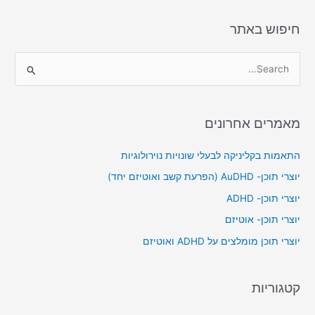
n
o
k
חיפוש באתר
S
e
a
מאמרים אחרונים
r
c
התאמות בקליניקה לבעלי שונויות נוירולוגיות
h
יוצרי תוכן- AuDHD (הפרעת קשב ואוטיזם יחד)
f
יוצרי תוכן- ADHD
o
יוצרי תוכן- אוטיזם
r
יוצרי תוכן מומלצים על ADHD ואוטיזם
:
קטגוריות