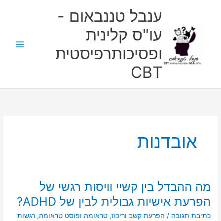
ילוג
ענבל טננבאום -
תוכן
עו"ס קלינית
ופסיכותרפיסטית
CBT
אובדנות
מה ההבדל בין קשיי וויסות רגשי של
מה
ההבדל
הפרעת אישיות גבולית לבין של ADHD?
בין
כתיבת תגובה
/
הפרעת קשב וריכוז
,
טראומה ופוסט טראומה
,
רגשות
קשיי