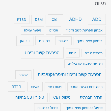
תגיות
ADHD
ADD
CBT
DSM
PTSD
אבחון הפרעת קשב וריכוז
אוטיזם
אפשר שאלה
דיכאון
ביטחון עצמי נמוך
דחיינות
ביישנות
הפרעת קשב וריכוז
הדרכת הורים
הורות
הפרעת קשב וריכוז בילדים
הפרעת קשב וריכוז והיפראקטיביות
הצלחה
חרדה
זוגיות
התמודדות בשעת משבר
וויסות רגשי
טיפול CBT בחיפה
חרדה חברתית
טיפול CBT
טיפול בביטחון עצמי נמוך
טיפול בביישנות