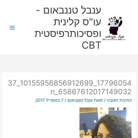
ילוג
ענבל טננבאום -
תוכן
עו"ס קלינית
ופסיכותרפיסטית
CBT
17796054_10155956856912699_37
65867612017149032_n
כתיבת תגובה
/ מאת
ענבל טננבאום
/
7 באפריל 2017