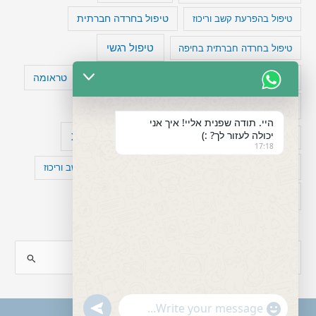
טיפול בהפרעת קשב וריכוז
טיפול בחרדה חברתית
טיפול רגשי
טיפול בחרדה חברתית בחיפה
טעויות חשיבה
טיפול תרופתי להפרעת קשב
טראומה
כישלון
מיומנויות ניהוליות
מחקר
היי. תודה שפנית אליי! איך אני
יכולה לעזור לך? :)
עיצות
מפורסמים עם הפרעת קשב
סדר וארגון
17:18
פוביה
פוסט טראומה
קומורבידיות להפרעת קשב וריכוז
רגשות
תעסוקה
S
e
a
"+chaty_settings.lang.emoji_picker+"
undefined
WhatsApp