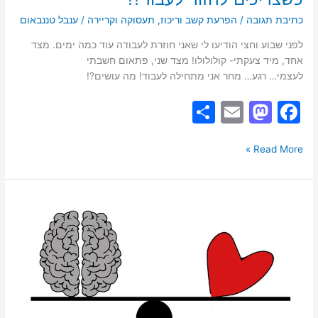
כתיבת תגובה
/
הפרעת קשב וריכוז
,
תעסוקה וקריירה
/
ענבל טננבאום
לפני שבוע וחצי הודיעו לי שאני חוזרת לעבודה עוד כמה ימים. מצד
אחד, מיד צעקתי- קולולולו! מצד שני, פתאום חשבתי
לעצמי… רגע… מחר אני מתחילה לעבוד! מה עושים?!
S
E
M
F
h
m
a
a
ar
ai
st
c
Read More »
e
l
o
e
d
b
שחיקה
o
o
בעבודה-
מאפיינים
n
o
תעסוקתיים
k
של
בעלי
הפרעת
קשב