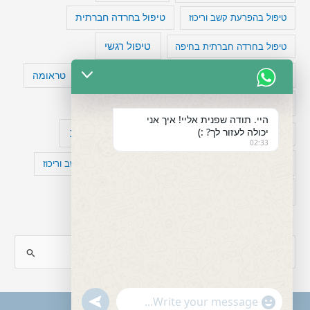
טיפול בהפרעת קשב וריכוז
טיפול בחרדה חברתית
טיפול רגשי
טיפול בחרדה חברתית בחיפה
טעויות חשיבה
טיפול תרופתי להפרעת קשב
טראומה
כישלון
מיומנויות ניהוליות
מחקר
היי. תודה שפנית אליי! איך אני
יכולה לעזור לך? :)
עיצות
מפורסמים עם הפרעת קשב
סדר וארגון
02:33
פוביה
פוסט טראומה
קומורבידיות להפרעת קשב וריכוז
רגשות
תעסוקה
S
e
a
"+chaty_settings.lang.emoji_picker+"
undefined
WhatsApp