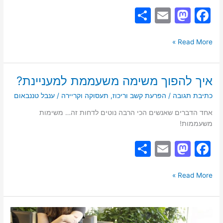
למשימות
S
E
M
F
שצריך
h
m
a
a
לעשות
עד
ar
ai
st
c
Read More »
סוף
e
l
o
e
2023!
d
b
איך להפוך משימה משעממת למעניינת?
איך
o
o
להפוך
כתיבת תגובה
/
הפרעת קשב וריכוז
,
תעסוקה וקריירה
/
ענבל טננבאום
משימה
n
o
משעממת
אחד הדברים שאנשים הכי הרבה נוטים לדחות זה… משימות
k
למעניינת?
משעממות!
S
E
M
F
h
m
a
a
ar
ai
st
c
Read More »
e
l
o
e
d
b
ניסוי
מחשבתי-