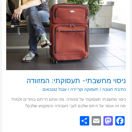
o
o
תעסוקתי:
n
o
המזוודה
k
ניסוי מחשבתי- תעסוקתי: המזוודה
כתיבת תגובה
/
תעסוקה וקריירה
/
ענבל טננבאום
ניסוי מחשבתי תעסוקתי על מזוודה. מה אתם הייתם בוחרים ולמה?
מה זה אומר על היחס שלכם לגבי העבודה והמקצוע שלכם?
S
E
M
F
h
m
a
a