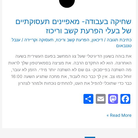
וריכוז
שחיקה בעבודה- מאפיינים תעסוקתיים
של בעלי הפרעת קשב וריכוז
כתיבת תגובה
/
דיכאון
,
הפרעת קשב וריכוז
,
תעסוקה וקריירה
/
ענבל
טננבאום
את בוהה בשעון הדיגיטלי שעל צג המחשב בפעם העשירית בשעה
האחרונה. הוא לא התקדם הרבה. את מציצה בסמארטפון שלך לראות
מה השתנה בפייסבוק- גם שם לא השתנה יותר מידי. הזמן לא עובר,
זוחל כמו צב. אין לך כבר כוח לעבוד, את מחכה שתגיע השעה 16:00
כבר כדי שתוכלי להפיל את העט, להחתים נוכחות ולמהר לצהרון
S
E
M
F
h
m
a
a
ar
ai
st
c
Read More »
e
l
o
e