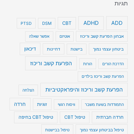
תגיות
ADHD
ADD
CBT
DSM
PTSD
אבחון הפרעת קשב וריכוז
אוטיזם
אפשר שאלה
דיכאון
ביטחון עצמי נמוך
דחיינות
ביישנות
הפרעת קשב וריכוז
הדרכת הורים
הורות
הפרעת קשב וריכוז בילדים
הפרעת קשב וריכוז והיפראקטיביות
הצלחה
חרדה
זוגיות
התמודדות בשעת משבר
וויסות רגשי
טיפול CBT בחיפה
חרדה חברתית
טיפול CBT
טיפול בביטחון עצמי נמוך
טיפול בביישנות