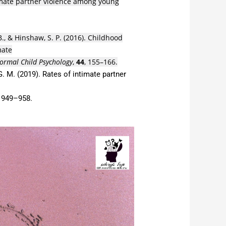
imate partner violence among young
B.
, &
Hinshaw, S. P.
(
2016
).
Childhood
mate
normal Child Psychology
,
44
,
155
–
166
.
G. M.
(
2019
).
Rates of intimate partner
,
949
–
958
.