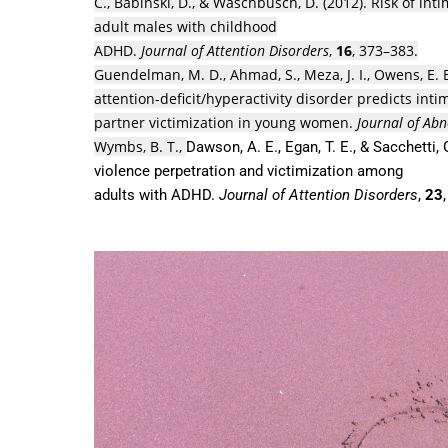
C.
,
Babinski, D.
, &
Waschbusch, D.
(
2012
).
Risk of int
adult males with childhood
ADHD
.
Journal of Attention Disorders
,
16
,
373
–
383
.
Guendelman, M. D.
,
Ahmad, S.
,
Meza, J. I.
,
Owens, E. 
attention-deficit/hyperactivity disorder predicts inti
partner victimization in young women
.
Journal of Ab
Wymbs, B. T.
,
Dawson, A. E.
,
Egan, T. E.
, &
Sacchetti, 
violence perpetration and victimization among
adults with ADHD
.
Journal of Attention Disorders
,
23