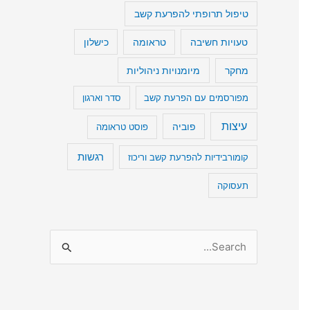
טיפול תרופתי להפרעת קשב
טעויות חשיבה
כישלון
טראומה
מיומנויות ניהוליות
מחקר
מפורסמים עם הפרעת קשב
סדר וארגון
עיצות
פוביה
פוסט טראומה
רגשות
קומורבידיות להפרעת קשב וריכוז
תעסוקה
S
e
a