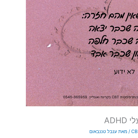
ADH
/ מאת
ענבל טננבאום