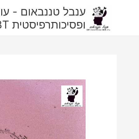
ילוג
ענבל טננבאום - עו"
תוכן
ופסיכותרפיסטית CBT