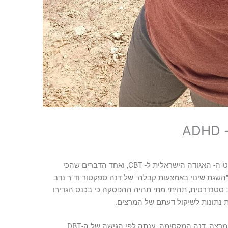
A
חזרתי אתמול בערב מכנס של 3 ימים של איט"ה- האגודה הישראלית ל- CBT, ואחד הדברים שהכי
השגת שינוי באמצעות קבלה"
של
דנה ספקטור וד"ר נדב
 סטנדרטית, תהיתי מתי תהיה ההפסקה כי בכנס הגדירו
 נתונות לשיקול דעתם של המרצים.
באיזה שהוא שלב לשמחתי מישהי שאלה והמרצה, דנה המקסימה, ענתה לפי הגישה של ה-DBT