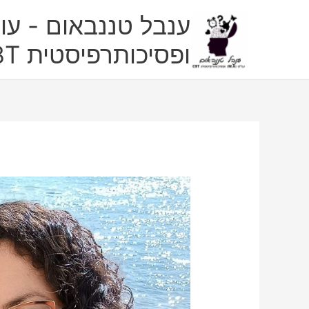
ילוג
ענבל טננבאום - עו"
תוכן
ופסיכותרפיסטית CBT