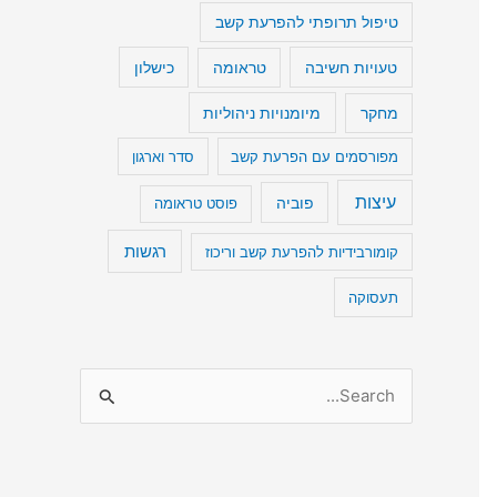
טיפול תרופתי להפרעת קשב
טעויות חשיבה
כישלון
טראומה
מיומנויות ניהוליות
מחקר
מפורסמים עם הפרעת קשב
סדר וארגון
עיצות
פוביה
פוסט טראומה
רגשות
קומורבידיות להפרעת קשב וריכוז
תעסוקה
S
e
a