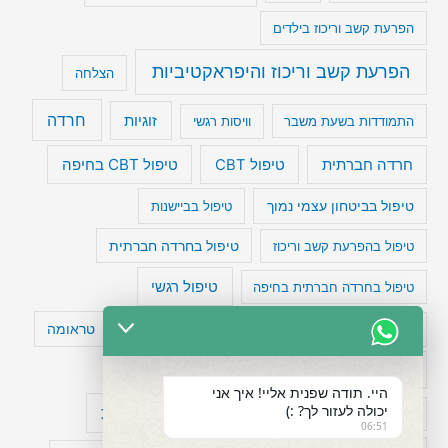
הפרעת קשב וריכוז בילדים
הפרעת קשב וריכוז והיפראקטיביות
הצלחה
חרדה
זוגיות
התמודדות בשעת משבר
וויסות רגשי
טיפול CBT בחיפה
חרדה חברתית
טיפול CBT
טיפול בביטחון עצמי נמוך
טיפול בביישנות
טיפול בהפרעת קשב וריכוז
טיפול בחרדה חברתית
טיפול רגשי
טיפול בחרדה חברתית בחיפה
טעויות חשיבה
טיפול תרופתי להפרעת קשב
טראומה
כישלון
מיומנויות ניהוליות
מחקר
היי. תודה שפנית אליי! איך אני
יכולה לעזור לך? :)
עיצות
מפורסמים עם הפרעת קשב
סדר וארגון
06:51