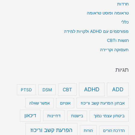
חרדות
טראומה ופוסט טראומה
כללי
מפורסמים עם ADHD ולקויות למידה
רגשות וCBT
תעסוקה וקריירה
תגיות
ADHD
ADD
CBT
DSM
PTSD
אבחון הפרעת קשב וריכוז
אוטיזם
אפשר שאלה
דיכאון
ביטחון עצמי נמוך
דחיינות
ביישנות
הפרעת קשב וריכוז
הדרכת הורים
הורות