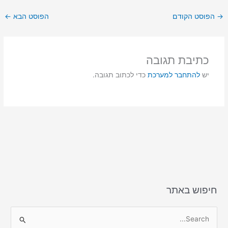
ar
ai
st
c
→
הפוסט הקודם
הפוסט הבא
←
e
l
o
e
d
b
o
o
כתיבת תגובה
n
o
יש
להתחבר למערכת
כדי לכתוב תגובה.
k
חיפוש באתר
S