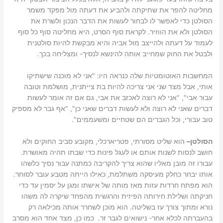
מחליטה להפר את שתיקתה ולהביע את דעתה מול מפקד משמר
הסולטן כדי לאפשר לו לבחור לעשות את הדבר הנכון ולשרת את
הסולטן ולא את הווזיר. לקראת סוף הסרט, היא מחליטה סוף כל סוף
לעמוד על דעתה ולהייצב מול אביה והיא מבקשת להיות סולטנית
ולבטל את החוק שמחייב אותה להינשא לנסיך- ומצליחה בכך.
המחשבות האוטומטיות שלה כנראה היו: "אני לא מוכנה שישתיקו
אותי, אבל מצד שני אני צריכה להיות בת צייתנית, מושלמת וטובה
עבור אבי", "אני לא רוצה לאכזב את אבי, גם אם זה אומר לעשות
דברים שאני לא רוצה ולא לעשות דברים שאני כן", "אף גבר לא מספיק
טוב עבורי, וכל הגברים הם שטחיים ומשעממים".
הסולטן
–
הוא שליט מסורתי, פטריארכלי, מקובע סביב החוקים ולא
חושב לנסות לשנות אותם או לעגל פינות כדי שבתו תהיה מאושרת.
עבורו זה מובן מאליו שהוא צריך להקריבה כמתנה עבור נסיך כלשהו
אותו יבחר כחלק מעיסקה משתלמת, כאילו הייתה מטבע עובר לסוחר.
הוא מפתח חרדות עזות מאז מותה של אישתו ומגן על יסמין עד כדי
חניקתה ושלילת חירותה הפיזית והרגשית מהפחד שיקרה לה משהו
נורא ומתוך צורך עז בשליטה. הוא מוכן לשחרר אותה מכילאה רק
בהעברתה לכלא אחר- נישואים לגבר זר. כמו כן, מצד אחד הוא מסרב