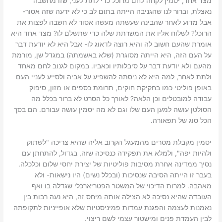
מצד אחד, יסמין לקחה לחם מרוכל כדי לתת לעני, שזו מחשבה
נאצלת, וברור לנו שהגניבה הייתה בתום לב כי לא ידעה שזה אסור-
אבל מדוע לאחר שהבינה שעשתה מעשה אסור לא חשבה לפצות את
הרוכל? לשלוח אליו את המשרתת שלה כדי שתשלם לו? מצד אחד היא
אומרת שהעם חשוב לה והיא רוצה לדאוג לו- אבל היא לא יודעת דבר
על העם הזה, היא הייתה מסוגרת (שלא באשמתה) במגדל שן, מורמת
מהעם ולא יודעת דבר על סיבלותיו וכאביו. במקום לגנוב לחם מאחד
ולתת לאחר, למה היא לא ניסתה להשפיע על אביה ולסייע לעניי העם
באופן פוליטי כמו בחקיקת חוקים, תרומת כספים או מזון, סיפוק
עבודה למובטלים וכן הלאה? לאורך כל הסרט לא ברור בכלל מה
הסולטן עושה למען העם שלו וגם לא מה יסמין עושה עבורם. הם בסך
הכל סוג של תפאורה.
יסמין מקבלת מסרים מהמעגל הקרוב אליה שהיא צריכה "לשתוק
ולהיות יפה", ולמלא את תפקידה כנסיכה שזה, בגדול, להתחתן עם
נסיך ממדינה אחרת מסיבות פוליטיות של יצירת יחסי שלום וכלכלה.
בעבר זו הייתה הסיבה שנסיכות (ובכלל נשים) היו נישאות- ולא
מאהבה. למרות הדיכוי של המשטר הפטריארכלי שגדלה בו ואף
העובדה שהיא נסיכה לא הצילה אותה מיחס זה, היא נעה רבות בין
נאמנות לעצמה והפגנת עמדות פמיניסטיות שלא אופייניות לתקופתה
לבין העמדת פנים ומישטור עצמי לשם ריצוי.