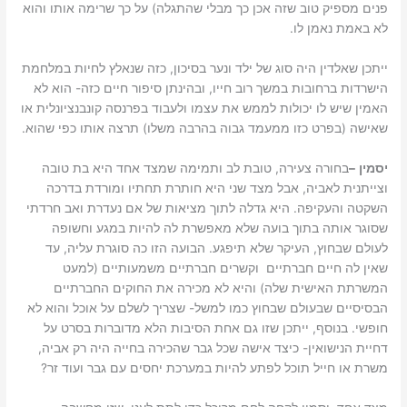
פנים מספיק טוב שזה אכן כך מבלי שהתגלה) על כך שרימה אותו והוא
לא באמת נאמן לו.
ייתכן שאלדין היה סוג של ילד ונער בסיכון, כזה שנאלץ לחיות במלחמת
הישרדות ברחובות במשך רוב חייו, ובהינתן סיפור חיים כזה- הוא לא
האמין שיש לו יכולות לממש את עצמו ולעבוד בפרנסה קונבנציונלית או
שאישה (בפרט כזו ממעמד גבוה בהרבה משלו) תרצה אותו כפי שהוא.
יסמין
–
בחורה צעירה, טובת לב ותמימה שמצד אחד היא בת טובה
וצייתנית לאביה, אבל מצד שני היא חותרת תחתיו ומורדת בדרכה
השקטה והעקיפה. היא גדלה לתוך מציאות של אם נעדרת ואב חרדתי
שסוגר אותה בתוך בועה שלא מאפשרת לה להיות במגע וחשופה
לעולם שבחוץ, העיקר שלא תיפגע. הבועה הזו כה סוגרת עליה, עד
שאין לה חיים חברתיים וקשרים חברתיים משמעותיים (למעט
המשרתת האישית שלה) והיא לא מכירה את החוקים החברתיים
הבסיסיים שבעולם שבחוץ כמו למשל- שצריך לשלם על אוכל והוא לא
חופשי. בנוסף, ייתכן שזו גם אחת הסיבות הלא מדוברות בסרט על
דחיית הנישואין- כיצד אישה שכל גבר שהכירה בחייה היה רק אביה,
משרת או חייל תוכל לפתע להיות במערכת יחסים עם גבר ועוד זר?