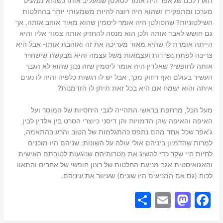
תארו לכם שג'אפר היה אומר לסולטן שמעליב אותו כשהוא ממעיט
מערכו ומתפקידו ושהוא היה רוצה להיות משמעותי יותר בהחלטות
השילטוניות? שהסולטן היה אומר ליסמין שהוא מאוד אוהב אותה, אך
גם חושש לאבד אותה ולכן הוא מנסה להחזיק אותה צמוד אליו והיא
הייתה אומרת לו שהיא מאוד מעריכה את זה ואוהבת אותו- אבל היא
צריכה לפתח נפרדות ועצמאות משל עצמה והיא מבקשת שישחרר
אותה לחופשי? שאלדין היה אומר ליסמין שזה נכון שהוא לא הגבר
העשיר בעולם ואף רחוק מכך, אבל יש לו רגשות כלפיה והיה לו נעים
איתה והוא ישמח אם היא בכל זאת תיתן לו הזדמנות?
מעל הכל, מרחפת בראשי התהייה לגבי היחסיות של המוסר ועל
האיפה והאיפה שהן הדמויות והן דיסני כיוצרי הסרט בין אלדין לבין
ג'אפר שכל אחד מהם נתפס כהתגלמות של הטוב והרע בהתאמה,
למרות שהדמיון ביניהם אולי עולה על השונות: שניהם היו מוכנים
לחיות חיי שקר כדי להשיג את מטרותיהם שנוגעות לטובתם האישית
והאגואיסטית אגב מניעת החלטות של רצון חופשי של אחרים והתאוו
לכוח (גם אם המניעים היו שונים) שעיוור את עיניהם.
S
E
M
F
h
m
a
a