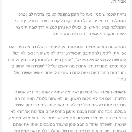
אצילותי.
נראה שכמו שיסמין נעה כל הזמן בקונפליקט בין צרכיה לבין צרכי
הממלכה, גם אביה נע כל הזמן בקונפליקט בין צרכי בתו לבין צרכי
הממלכה וצרכיו האישיים. כאילו לא ניתן למצוא דרך שבה תימצא
פשרה ומקום מפגש בין הצרכים המנוגדים.
המחשבות האוטומטיות והסכימות הקוגניטיביות שלו כנראה היו: "אם
אני אתן ליסמין להסתובב חופשייה, יקרה לה משהו רע ואני לא יכול
להרשות לעצמי שהיא תיפגע", "יסמין חייבת להתחתן עם נסיך ולהיות
כמו נסיכה סטנדרטית- אחרת מה יחשבו עליי?" "שמירה על החוקים
והנורמות החברתיות וציות להם חשובים לי יותר מאשר אושרה של
בתי".
ג'אפר
–
הוואזיר של הסולטן שכל מה שמנחה אותו בחייו זה אמונת
הליבה: "אם אני לא מקום ראשון, אני לא שווה כלום". האמונה הזו
מנתבת אותו לעשות הכל כדי להיות האדם והישות הכי חזק ועשיר
בעולם. מבחינתו הכוח בעצם מופגן בהרס ערים ומדינות אחרות- לא
ברור כיצד ירוויח מכך שיהרוס את מה שכביכול שלו. הוא מונע מנקמה,
שינאה, השפלה ופחד ונוהג באופן שיעורר בסובבים אותו את אותם
רגשות בדיוק. הוא תופס את היחס של הסולטן כלפיו ואת אמירותיו