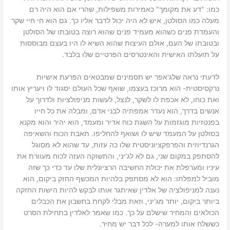
כמו: "דע את מקומך" כאמירות משפילות, שהרי אם הוא היה רם
מעלה כמו הסולטן, איש לא היה יכול לדבר אליו כך. גם הוא חי חיי שקר
והעמדת פנים כשהוא מעמיד פנים שהוא רוצה בטובתו של הסולטן
ובטובתו של העם, אולם העיצות שהוא השיא לו היו בעצם מבוססות
על תועלתו האישית והאינטרסים הפרטיים שלו בלבד.
לדעתי נראה שלג'אפר יש תסמינים שמבטאים הפרעת אישיות
נרקסיסטית- הוא מרוכז בעצמו, שואף שכל העולם יסגוד לו ויעריץ אותו
ואת כוחו, לא אכפת לו לשקר, לנצל, לעשות מניפולציות ולדרוך על
אנשים בדרך, הוא נעדר אמפתיה לבני אדם, ומבלה את כל חייו
בפנטזיות מוגזמות על השגת כוח אדיר ומעמד, הוא יהיר והוא מקנא
בסולטן על המעמד שיש לו ושואף להחליפו. תאבת הכוח והשאיפה
הגרנדיוזית והפרפקציוניסטית שלו כה עזות, עד שהוא לא מסוגל
להסתפק במקום שני, גם לא לג'יני, והתשוקה העזה לכוח מעוורת את
עיניו ומערפלת את יכולת החשיבה הרציונלית שלו עד כדי כך שזה
מוביל למפלתו: הוא לא מסתפק בלהיות המכשף החזק ביקום, הוא
נענה למניפולציה של אלדין שאיתגר אותו לבקש להיות הישות החזקה
ביותר ביקום, יותר מג'יני, וזאת מבלי לקחת בחשבון את הכבלים
הכולאים והמחיר שישלם על כך. כמו שאמר לאלדין בתחילת הסרט
כששלח אותו למערה- לכל דבר יש מחיר.