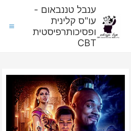
ילוג
ענבל טננבאום -
תוכן
עו"ס קלינית
ופסיכותרפיסטית
CBT