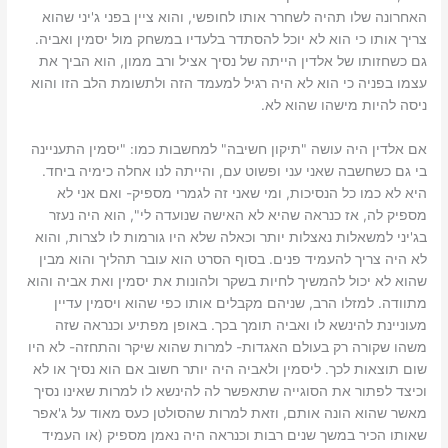
האחרונה שלו תהיה לשחרר אותו לחופשי, והוא ציין בפני ג'יני שהוא
צריך אותו כי הוא לא יוכל להסתדר בלעדיו במשחק מול יסמין ואביה.
גם כשחזותו של אלדין הייתה של נסיך אציל ורב ממון, הוא הביך את
עצמו בפניה כי הוא לא היה רגיל למעמד הזה ולתשומת הלב הזו והוא
ניסה להיות מישהו שהוא לא.
אם אלדין היה עושה "תיקון חשיבה" למחשבות כמו: "יסמין התעניינה
בי גם כשחשבה שאני עני ופשוט עם, והייתה לנו אחלה כימיה ביחד.
היא לא כמו כל הנסיכות, ומי שאני זה לגמרי מספיק- ואם אני לא
מספיק לה, אז כנראה שהיא לא האישה שנועדה לי", הוא היה נעזר
בג'יני למשאלות נאצלות יותר וכאלה שלא היו גורמות לו לצרות, והוא
לא היה צריך להעמיד פנים. בסוף הסרט הוא עובר תהליך והוא מבין
שהוא לא יכול להמשיך לחיות בשקר ולהונות את יסמין ואת אביה והוא
מתוודה. למזלו הרב, שניהם מקבלים אותו כפי שהוא ויסמין עדיין
מעוניינת להינשא לו ואביה תומך בכך. באופן מפתיע וכנראה שזה
משהו שקורה רק בעולם האגדות- למרות שהוא שיקר והתחזה- לא היו
שום תוצאות לכך. ליסמין ולאביה היה יותר חשוב אם הוא נסיך או לא
וכיצד לפתור את הסוגייה שתאפשר לה להינשא לו למרות שאינו נסיך
מאשר שהוא הונה אותם, וזאת למרות שהסולטן כעס מאוד על ג'אפר
שאותו הכיר במשך שנים רבות וכנראה היה נאמן מספיק (או העמיד