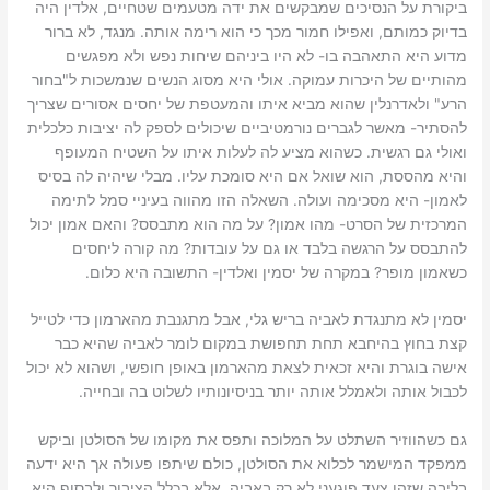
ביקורת על הנסיכים שמבקשים את ידה מטעמים שטחיים, אלדין היה
בדיוק כמותם, ואפילו חמור מכך כי הוא רימה אותה. מנגד, לא ברור
מדוע היא התאהבה בו- לא היו ביניהם שיחות נפש ולא מפגשים
מהותיים של היכרות עמוקה. אולי היא מסוג הנשים שנמשכות ל"בחור
הרע" ולאדרנלין שהוא מביא איתו והמעטפת של יחסים אסורים שצריך
להסתיר- מאשר לגברים נורמטיביים שיכולים לספק לה יציבות כלכלית
ואולי גם רגשית. כשהוא מציע לה לעלות איתו על השטיח המעופף
והיא מהססת, הוא שואל אם היא סומכת עליו. מבלי שיהיה לה בסיס
לאמון- היא מסכימה ועולה. השאלה הזו מהווה בעיניי סמל לתימה
המרכזית של הסרט- מהו אמון? על מה הוא מתבסס? והאם אמון יכול
להתבסס על הרגשה בלבד או גם על עובדות? מה קורה ליחסים
כשאמון מופר? במקרה של יסמין ואלדין- התשובה היא כלום.
יסמין לא מתנגדת לאביה בריש גלי, אבל מתגנבת מהארמון כדי לטייל
קצת בחוץ בהיחבא תחת תחפושת במקום לומר לאביה שהיא כבר
אישה בוגרת והיא זכאית לצאת מהארמון באופן חופשי, ושהוא לא יכול
לכבול אותה ולאמלל אותה יותר בניסיונותיו לשלוט בה ובחייה.
גם כשהווזיר השתלט על המלוכה ותפס את מקומו של הסולטן וביקש
ממפקד המישמר לכלוא את הסולטן, כולם שיתפו פעולה אך היא ידעה
בליבה שזהו צעד פוגעני לא רק באביה, אלא בכלל הציבור ולבסוף היא