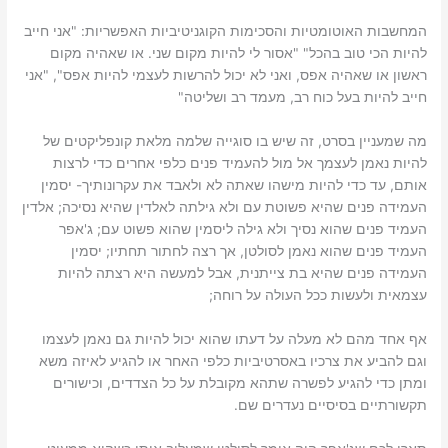
המחשבות האוטומטיות והסכימות הקוגניטיביות האפשריות: "אני חייב
להיות הכי טוב בהכל" "אסור לי להיות מקום שני. או שאהיה מקום
ראשון או שאהיה אפס, ואני לא יכול להרשות לעצמי להיות אפס", "אני
חייב להיות בעל כוח רב, מעמד רב ושליטה"
מה שמעניין בסרט, זה שיש בו סוגייה שלמה מלאת קונפליקטים של
להיות נאמן לעצמך אל מול להעמיד פנים כלפי אחרים כדי לרצות
אותם, עד כדי להיות מישהו שאתה לא ולאבד את עקרונותיך- יסמין
העמידה פנים שהיא פשוטת עם ולא גילתה לאלדין שהיא נסיכה; אלדין
העמיד פנים שהוא נסיך ולא גילה ליסמין שהוא פשוט עם; ג'אפר
העמיד פנים שהוא נאמן לסולטן, אך רצה לחתור תחתיו; יסמין
העמידה פנים שהיא בת צייתנית, אבל למעשה היא רצתה להיות
עצמאית ולעשות ככל העולה על רוחה;
אף אחד מהם לא מעלה על דעתו שהוא יכול להיות גם נאמן לעצמו
וגם להביע את צרכיו באסרטיביות כלפי האחר או להגיע לאיזה משא
ומתן כדי להגיע לפשרה שתהא מקובלת על כל הצדדים, וכישורים
תקשורתיים בסיסיים נעדרים שם.