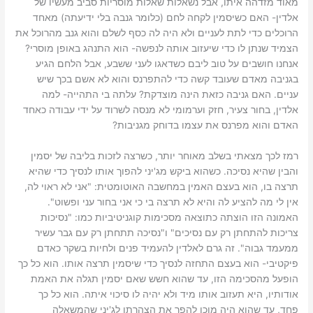
מאוד מזדהה איתו, אבל נשאלות שאלות מוסריות סביב מעשיו של
אלדין- האם כשיסמין לקחה לחם (כלומר גנבה בלי ידיעתה) מאחד
הרוכלים כדי לתת לעניים ולא היה לה כסף לשלם והוא גנב מהרוכל את
הצמיד שנתן לו כדי שיעזוב אותה לנפשה- הוא התנהג באופן מוסרי?
אנחנו חושבים על טוב ליבם כשדאגו לעני ששבע, אבל הלחם הגיע
בגניבה מאדם שעובד קשה כדי להתפרנס והוא לא אשם בכך שיש
עניים. האם גניבה כזאת הינה מוצדקת? עלתה בי התהייה- למה
אלדין, בחור צעיר, חזק וערמומי לא מנסה לשרוד על ידי עבודה כאחד
האדם והוא מפרנס את עצמו בדוחק מגניבות?
רמז לכך מצאתי בשלב מאוחר יותר, כשרצה לזכות בליבה של יסמין
והבין שהיא נסיכה. כשהוא ביקש מג'יני להפוך אותו לנסיך כדי שהיא
תרצה בו, הוא בעצם האמין במחשבה האוטומטית: "אני לא ראוי לה,
אין לי מה להציע לה והיא לא תרצה בי כי אני בחור עני ופשוט".
האמונה הזו הוצתה כתוצאה מסכימות קוגניטיביות כמו: "נסיכות
צריכות להתחתן רק עם נסיכים" ו"נסיכה תתחתן רק עם גבר עשיר
ממעמד גבוה". זה גרם לאלדין להעמיד פנים ולחיות בשקר כאדם
פיקטיבי- הוא בעצם התחזה לנסיך כדי שיסמין תרצה אותו. הוא כל כך
הופעל מהסכימה הזו, עד שהוא חשש שאם יסמין תגלה את האמת
אודותיו, היא תעזוב אותו מיד ולא יהיה לו סיכוי איתה. הוא כל כך
פחד, עד שהוא היה מוכן להפר את הצהרתו לג'יני שהמשאלה