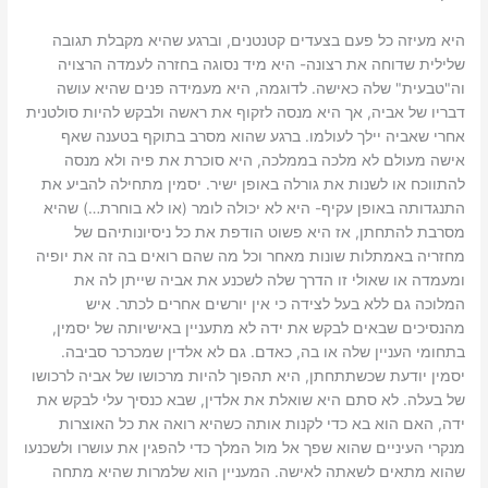
היא מעיזה כל פעם בצעדים קטנטנים, וברגע שהיא מקבלת תגובה
שלילית שדוחה את רצונה- היא מיד נסוגה בחזרה לעמדה הרצויה
וה"טבעית" שלה כאישה. לדוגמה, היא מעמידה פנים שהיא עושה
דבריו של אביה, אך היא מנסה לזקוף את ראשה ולבקש להיות סולטנית
אחרי שאביה יילך לעולמו. ברגע שהוא מסרב בתוקף בטענה שאף
אישה מעולם לא מלכה בממלכה, היא סוכרת את פיה ולא מנסה
להתווכח או לשנות את גורלה באופן ישיר. יסמין מתחילה להביע את
התנגדותה באופן עקיף- היא לא יכולה לומר (או לא בוחרת…) שהיא
מסרבת להתחתן, אז היא פשוט הודפת את כל ניסיונותיהם של
מחזריה באמתלות שונות מאחר וכל מה שהם רואים בה זה את יופיה
ומעמדה או שאולי זו הדרך שלה לשכנע את אביה שייתן לה את
המלוכה גם ללא בעל לצידה כי אין יורשים אחרים לכתר. איש
מהנסיכים שבאים לבקש את ידה לא מתעניין באישיותה של יסמין,
בתחומי העניין שלה או בה, כאדם. גם לא אלדין שמכרכר סביבה.
יסמין יודעת שכשתתחתן, היא תהפוך להיות מרכושו של אביה לרכושו
של בעלה. לא סתם היא שואלת את אלדין, שבא כנסיך עלי לבקש את
ידה, האם הוא בא כדי לקנות אותה כשהיא רואה את כל האוצרות
מנקרי העיניים שהוא שפך אל מול המלך כדי להפגין את עושרו ולשכנעו
שהוא מתאים לשאתה לאישה. המעניין הוא שלמרות שהיא מתחה