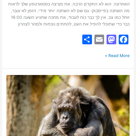
האחרונה. הוא לא התקדם הרבה. את מציצה בסמארטפון שלך לראות
מה השתנה בפייסבוק- גם שם לא השתנה יותר מידי. הזמן לא עובר,
זוחל כמו צב. אין לך כבר כוח לעבוד, את מחכה שתגיע השעה 16:00
כבר כדי שתוכלי להפיל את העט, להחתים נוכחות ולמהר לצהרון
S
E
M
F
h
m
a
a
ar
ai
st
c
Read More »
e
l
o
e
d
b
פינת
o
o
"אפשר
שאלה?":
n
o
איך
k
מטפלים
בהפרעת
קשב
וריכוז
במבוגרים