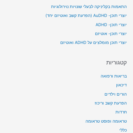
c
התאמות בקליניקה לבעלי שונויות נוירולוגיות
h
יוצרי תוכן- AuDHD (הפרעת קשב ואוטיזם יחד)
f
יוצרי תוכן- ADHD
o
יוצרי תוכן- אוטיזם
r
יוצרי תוכן מומלצים על ADHD ואוטיזם
:
קטגוריות
בריאות ורפואה
דיכאון
הורים וילדים
הפרעת קשב וריכוז
חרדות
טראומה ופוסט טראומה
כללי