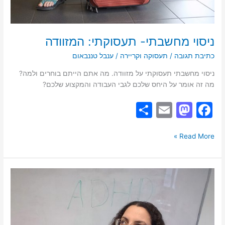
ניסוי מחשבתי- תעסוקתי: המזוודה
כתיבת תגובה
/
תעסוקה וקריירה
/
ענבל טננבאום
ניסוי מחשבתי תעסוקתי על מזוודה. מה אתם הייתם בוחרים ולמה?
מה זה אומר על היחס שלכם לגבי העבודה והמקצוע שלכם?
S
E
M
F
h
m
a
a
ar
ai
st
c
Read More »
e
l
o
e
d
b
מה
o
o
עושים
אחרי
n
o
חודשיים
k
של