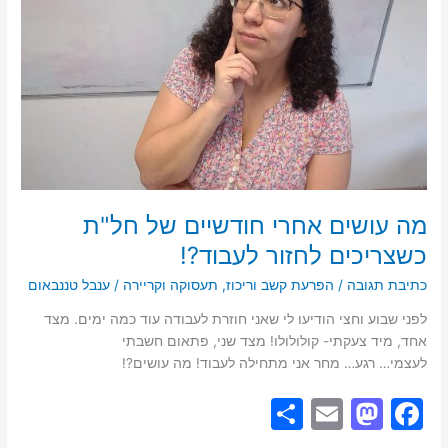
חל"ת
כשצריכים
לחזור
לעבוד?!
מה עושים אחרי חודשיים של חל"ת
כשצריכים לחזור לעבוד?!
כתיבת תגובה
/
הפרעת קשב וריכוז
,
תעסוקה וקריירה
/
ענבל טננבאום
לפני שבוע וחצי הודיעו לי שאני חוזרת לעבודה עוד כמה ימים. מצד
אחד, מיד צעקתי- קולולולו! מצד שני, פתאום חשבתי
לעצמי… רגע… מחר אני מתחילה לעבוד! מה עושים?!
S
E
M
F
h
m
a
a