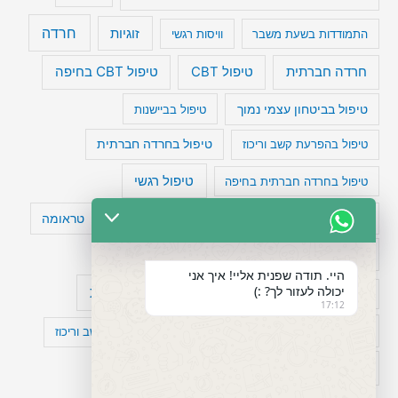
חרדה
זוגיות
התמודדות בשעת משבר
וויסות רגשי
טיפול CBT בחיפה
חרדה חברתית
טיפול CBT
טיפול בביטחון עצמי נמוך
טיפול בביישנות
טיפול בהפרעת קשב וריכוז
טיפול בחרדה חברתית
טיפול רגשי
טיפול בחרדה חברתית בחיפה
טעויות חשיבה
טיפול תרופתי להפרעת קשב
טראומה
כישלון
מיומנויות ניהוליות
מחקר
היי. תודה שפנית אליי! איך אני
יכולה לעזור לך? :)
עיצות
מפורסמים עם הפרעת קשב
סדר וארגון
17:12
פוביה
פוסט טראומה
קומורבידיות להפרעת קשב וריכוז
רגשות
תעסוקה