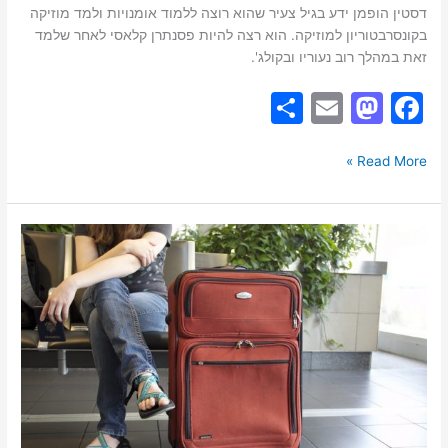
דסטין הופמן ידע בגיל צעיר שהוא רוצה ללמוד אומנויות ולמד מוזיקה
בקונסרבטוריון למוזיקה. הוא רצה להיות פסנתרן קלאסי לאחר שלמד
זאת במהלך רוב נעוריו ובקולג'.
S
E
M
F
h
m
a
a
ar
ai
st
c
Read More »
e
l
o
e
d
b
ניסוי
o
o
מחשבתי-
תעסוקתי:
n
o
המזוודה
k