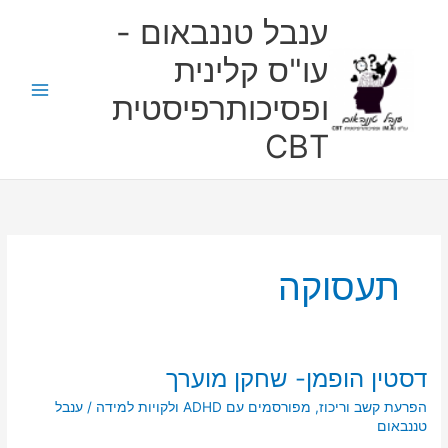
ילוג
ענבל טננבאום -
תוכן
עו"ס קלינית
ופסיכותרפיסטית
CBT
תעסוקה
דסטין הופמן- שחקן מוערך
דסטין
הופמן-
הפרעת קשב וריכוז
,
מפורסמים עם ADHD ולקויות למידה
/
ענבל
שחקן
טננבאום
מוערך