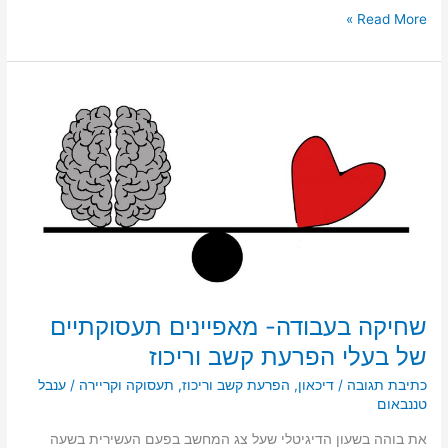
ar
ai
st
c
Read More »
e
l
o
e
d
b
שחיקה
o
o
בעבודה-
מאפיינים
n
o
תעסוקתיים
k
של
בעלי
הפרעת
קשב
וריכוז
שחיקה בעבודה- מאפיינים תעסוקתיים
של בעלי הפרעת קשב וריכוז
כתיבת תגובה
/
דיכאון
,
הפרעת קשב וריכוז
,
תעסוקה וקריירה
/
ענבל
טננבאום
את בוהה בשעון הדיגיטלי שעל צג המחשב בפעם העשירית בשעה