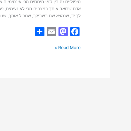
טיפוליים זה בין סוגי היחסים הכי אינטימיים 
אדם שרואה אותך במצבים הכי לא נעימים, פג
לך יד, שנמצא שם בשבילך, שמכיל אותך, שנות
S
E
M
F
h
m
a
a
ar
ai
st
c
Read More »
e
l
o
e
d
b
o
o
n
o
k