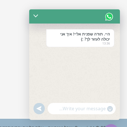
היי. תודה שפנית אליי! איך אני
יכולה לעזור לך? :)
13:36
"+chaty_settings.lang.emoji_picker+"
undefined
WhatsApp
Message