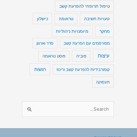
טיפול תרופתי להפרעת קשב
טעויות חשיבה
כישלון
טראומה
מיומנויות ניהוליות
מחקר
מפורסמים עם הפרעת קשב
סדר וארגון
עיצות
פוביה
פוסט טראומה
רגשות
קומורבידיות להפרעת קשב וריכוז
תעסוקה
S
e
a