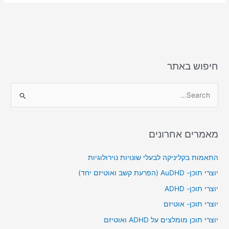
e
l
o
e
d
b
o
o
n
o
k
חיפוש באתר
S
e
a
מאמרים אחרונים
r
c
התאמות בקליניקה לבעלי שונויות נוירולוגיות
h
יוצרי תוכן- AuDHD (הפרעת קשב ואוטיזם יחד)
f
יוצרי תוכן- ADHD
o
יוצרי תוכן- אוטיזם
r
יוצרי תוכן מומלצים על ADHD ואוטיזם
: