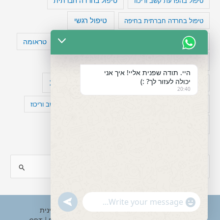
טיפול בהפרעת קשב וריכוז
טיפול בחרדה חברתית
טיפול רגשי
טיפול בחרדה חברתית בחיפה
טעויות חשיבה
טיפול תרופתי להפרעת קשב
טראומה
כישלון
מיומנויות ניהוליות
מחקר
היי. תודה שפנית אליי! איך אני
יכולה לעזור לך? :)
עיצות
מפורסמים עם הפרעת קשב
סדר וארגון
20:40
פוביה
פוסט טראומה
קומורבידיות להפרעת קשב וריכוז
רגשות
תעסוקה
S
e
a
"+chaty_settings.lang.emoji_picker+"
undefined
WhatsApp
r
Copyright © 2026 ענבל טננבאום - עו"ס קלינית
Message