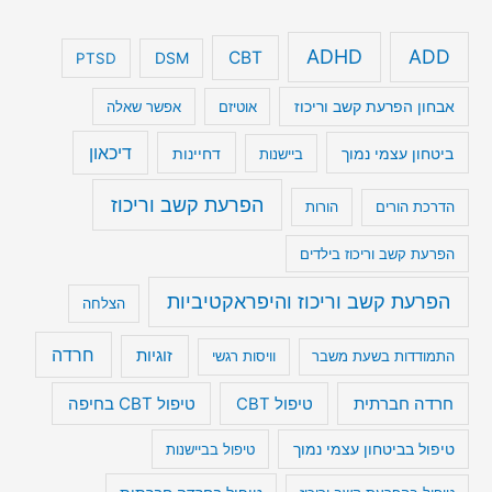
ADHD
ADD
CBT
DSM
PTSD
אבחון הפרעת קשב וריכוז
אוטיזם
אפשר שאלה
דיכאון
ביטחון עצמי נמוך
דחיינות
ביישנות
הפרעת קשב וריכוז
הדרכת הורים
הורות
הפרעת קשב וריכוז בילדים
הפרעת קשב וריכוז והיפראקטיביות
הצלחה
חרדה
זוגיות
התמודדות בשעת משבר
וויסות רגשי
טיפול CBT בחיפה
חרדה חברתית
טיפול CBT
טיפול בביטחון עצמי נמוך
טיפול בביישנות