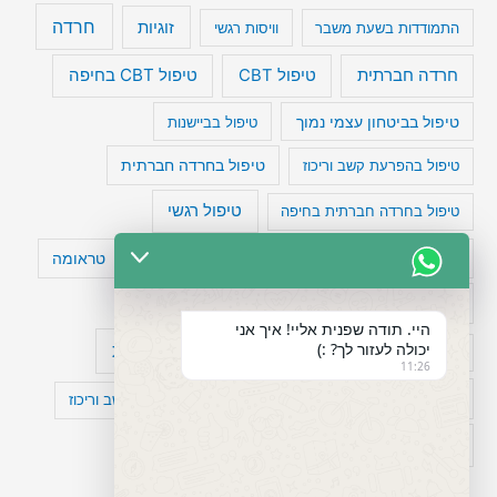
חרדה
זוגיות
התמודדות בשעת משבר
וויסות רגשי
טיפול CBT בחיפה
חרדה חברתית
טיפול CBT
טיפול בביטחון עצמי נמוך
טיפול בביישנות
טיפול בהפרעת קשב וריכוז
טיפול בחרדה חברתית
טיפול רגשי
טיפול בחרדה חברתית בחיפה
טעויות חשיבה
טיפול תרופתי להפרעת קשב
טראומה
כישלון
מיומנויות ניהוליות
מחקר
היי. תודה שפנית אליי! איך אני
יכולה לעזור לך? :)
עיצות
מפורסמים עם הפרעת קשב
סדר וארגון
11:26
פוביה
פוסט טראומה
קומורבידיות להפרעת קשב וריכוז
רגשות
תעסוקה