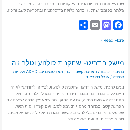
שר היא אחת הפרפורמריות האיקוניות ביותר בדורה. הזמרת שר
גילתה בפומבי שהיא אובחנה כלוקה בדיסלקציה ובהפרעת קשב וריכוז.
S
E
M
F
h
m
a
a
ar
ai
st
c
Read More »
e
l
o
e
d
b
מישל רודריגז- שחקנית קולנוע וטלביזיה
מישל
o
o
רודריגז-
כתיבת תגובה
/
הפרעת קשב וריכוז
,
מפורסמים עם ADHD ולקויות
שחקנית
למידה
/
ענבל טננבאום
n
o
קולנוע
k
נעים להכיר, מישל רודריגז, שחקנית קולנוע וטלביזיה. לרודריגז לא היו
וטלביזיה
חיים קלים עם הרבה מעברי דירות ומדינות במהלך ילדותה. היא
הסתבכה לא מעט בחייה, גם עם החוק- מה שמאפיין הרבה אנשים עם
הפרעת קשב, במיוחד מהסוג האימפולסיבי ועם קשיי וויסות רגשי,
שפועלים ומדברים בלי לחשוב. כאישה בוגרת היא גילתה שהיא מבינה
שהיא מרדנית ופוגעת בעצמה ולכן