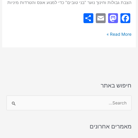
הצבת גבולות וחינוך נוער "בני טובים" כדי למנוע אונס והטרדות מיניות
S
E
M
F
h
m
a
a
ar
ai
st
c
Read More »
e
l
o
e
d
b
o
o
n
o
k
חיפוש באתר
S
e
a
מאמרים אחרונים
r
c