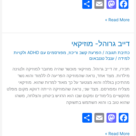
S
E
M
F
h
m
a
a
ar
ai
st
c
Read More »
e
l
o
e
d
b
דייב גרוהל- מוזיקאי
דייב
o
o
גרוהל-
כתיבת תגובה
/
הפרעת קשב וריכוז
,
מפורסמים עם ADHD ולקויות
מוזיקאי
למידה
/
ענבל טננבאום
n
o
k
תכירו, זה דייב גרוהל. מוזיקאי מוכשר שהיה מחובר למוזיקה ולנגינה
מילדות. מצד אחד, נראה שהמוזיקה הפריעה לו ללמוד והוא נשר
מהתיכון בגללה והוא מצטער על כך מאוד למרות שהוא. מוזיקאי
מצליח ומפורסם. מצד שני, נראה שהמוזיקה הייתה דווקא מקום מפלט
מהקשיים בלימודים ומקום שבו הוא הרגיש ביטחון והצלחה, משהו
שהוא טוב בו והוא השתמש בתשוקה
S
E
M
F
h
m
a
a
Read More »