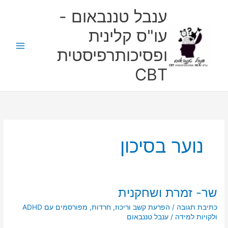
ילוג
ענבל טננבאום -
תוכן
עו"ס קלינית
ופסיכותרפיסטית
CBT
נוער בסיכון
שר- זמרת ושחקנית
שר-
זמרת
כתיבת תגובה
/
הפרעת קשב וריכוז
,
חרדות
,
מפורסמים עם ADHD
ושחקנית
ולקויות למידה
/
ענבל טננבאום