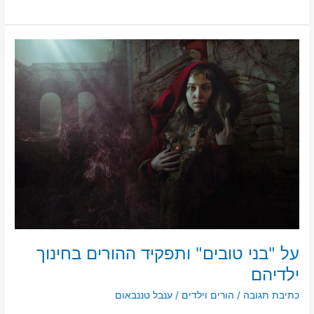
ar
ai
st
c
e
l
o
e
d
b
על
o
o
"בני
טובים"
n
o
ותפקיד
k
ההורים
בחינוך
ילדיהם
על "בני טובים" ותפקיד ההורים בחינוך
ילדיהם
כתיבת תגובה
/
הורים וילדים
/
ענבל טננבאום