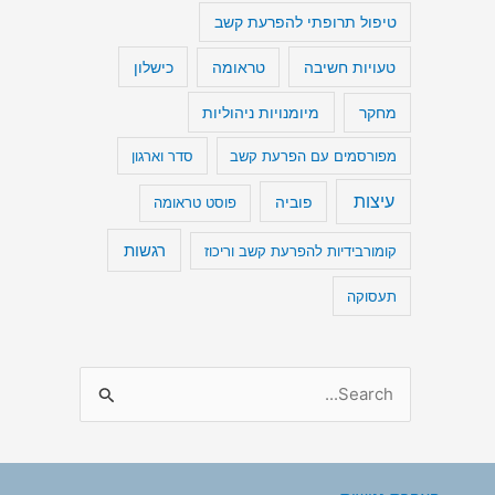
טיפול תרופתי להפרעת קשב
טעויות חשיבה
כישלון
טראומה
מיומנויות ניהוליות
מחקר
מפורסמים עם הפרעת קשב
סדר וארגון
עיצות
פוביה
פוסט טראומה
רגשות
קומורבידיות להפרעת קשב וריכוז
תעסוקה
S
e
a