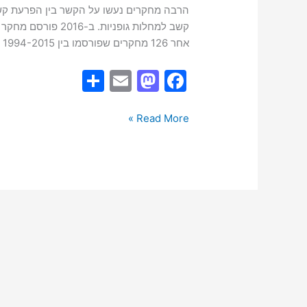
קשב
הרבה מחקרים נעשו על הקשר בין הפרעת קש
עם
קשב למחלות גופניות
מחלות
אחר 126 מחקרים שפורסמו בין 1994-2015 על הקשר בין הפרעת קשב ומחלות סומטיות (גופניות).
סומאטיות
S
E
M
F
h
m
a
a
ar
ai
st
c
Read More »
e
l
o
e
d
b
o
o
n
o
k