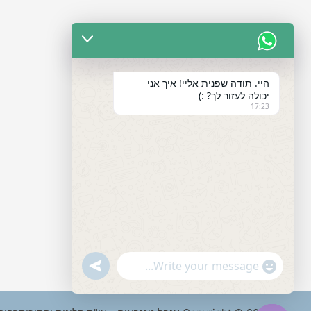
היי. תודה שפנית אליי! איך אני
יכולה לעזור לך? :)
17:23
"+chaty_settings.lang.emoji_picker+"
undefined
WhatsApp
Message