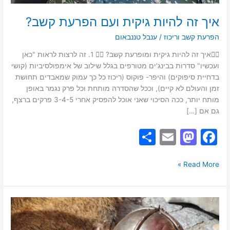
איך זה להיות גיקית ועם הפרעת קשב?
הפרעת קשב וריכוז
/
ענבל טננבאום
🧙‍♀️איך זה להיות גיקית ומופרעת קשב? 🧙‍♀️ 1. זה לרצות לראות "כאן
ועכשיו" סדרות בבינג'ים מטורפים בגלל שילוב של אימפולסיביות (קושי
בדחיית סיפוקים) והיפר- פוקוס (ריכוז כל כך עמוק שמאבדים תחושת
זמן והעולם לא קיים), וככל שהסדרה מותחת וכל פרק נגמר באופן
מותח יותר, ככה הסיכוי שאני אוכל להפסיק אחרי 3-4-5 פרקים ברצף,
גם אם […]
S
E
M
F
h
m
a
a
ar
ai
st
c
Read More »
e
l
o
e
d
b
לארפ
o
o
בראי
פסיכולוגי: