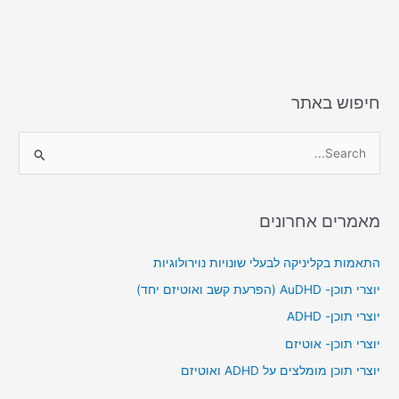
d
b
o
o
n
o
k
חיפוש באתר
S
e
a
מאמרים אחרונים
r
c
התאמות בקליניקה לבעלי שונויות נוירולוגיות
h
יוצרי תוכן- AuDHD (הפרעת קשב ואוטיזם יחד)
f
יוצרי תוכן- ADHD
o
יוצרי תוכן- אוטיזם
r
יוצרי תוכן מומלצים על ADHD ואוטיזם
: