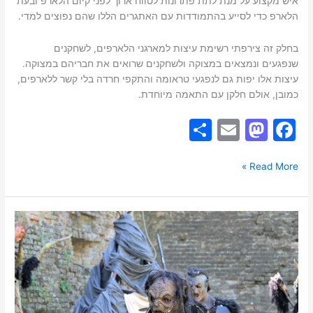
איש מקצוע על מנת לתת פתרונות לטווח ארוך לפני קיום הלארפ ובעת
הלארפ כדי לסייע בהתמודדות עם האתגרים הללו שהם נפוצים למדי.
בחלק זה צירפתי רשימת עיצות למארגני הלארפים, לשחקנים
שנפגעים ונמצאים במצוקה ולשחקנים שרואים את חבריהם במצוקה.
עיצות אלו יפות גם לנפגעי טראומה והתקפי חרדה בלי קשר ללארפים,
כמובן, אולם חלקן עם התאמה מיוחדת.
S
E
M
F
h
m
a
a
ar
ai
st
c
Read More »
e
l
o
e
d
b
לארפ
o
o
בראי
פסיכולוגי:
n
o
תועלות
k
וקשיים
על
רקע