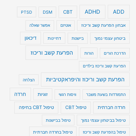
ADHD
ADD
CBT
DSM
PTSD
אבחון הפרעת קשב וריכוז
אוטיזם
אפשר שאלה
דיכאון
ביטחון עצמי נמוך
דחיינות
ביישנות
הפרעת קשב וריכוז
הדרכת הורים
הורות
הפרעת קשב וריכוז בילדים
הפרעת קשב וריכוז והיפראקטיביות
הצלחה
חרדה
זוגיות
התמודדות בשעת משבר
וויסות רגשי
טיפול CBT בחיפה
חרדה חברתית
טיפול CBT
טיפול בביטחון עצמי נמוך
טיפול בביישנות
טיפול בהפרעת קשב וריכוז
טיפול בחרדה חברתית