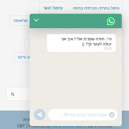
טיפול רגשי
טיפול בחרדה חברתית בחיפה
טעויות חשיבה
טיפול תרופתי להפרעת קשב
טראומה
כישלון
מיומנויות ניהוליות
מחקר
היי. תודה שפנית אליי! איך אני
יכולה לעזור לך? :)
עיצות
מפורסמים עם הפרעת קשב
סדר וארגון
22:52
פוביה
פוסט טראומה
קומורבידיות להפרעת קשב וריכוז
רגשות
תעסוקה
S
e
a
"+chaty_settings.lang.emoji_picker+"
undefined
WhatsApp
r
Copyright © 2026 ענבל טננבאום - עו"ס קלינית
Message
ופסיכותרפיסטית CBT | Powered by
Astra WordPress
c