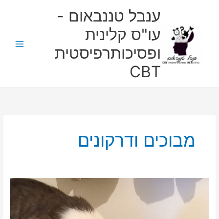
ילוג
ענבל טננבאום -
תוכן
עו"ס קלינית
ופסיכותרפיסטית
CBT
מבוכים ודרקונים
איך
זה
להיות
גיקית