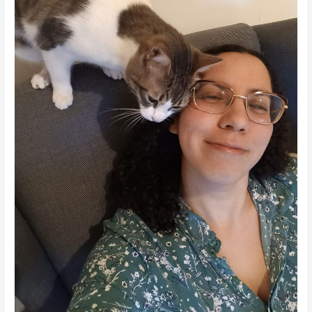
ועם
הפרעת
קשב?