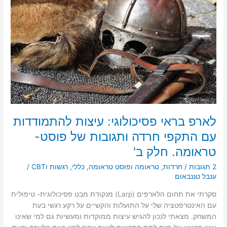
n
o
עיצות
k
להתמודדות
עם
התקפי
חרדה
ותגובות
של
פוסט-
טראומה.
חלק
ב'
לארפ בראי פסיכולוגי: עיצות להתמודדות
עם התקפי חרדה ותגובות של פוסט-
טראומה. חלק ב'
2 תגובות
/
חרדות
,
טראומה ופוסט טראומה
,
כללי
,
רגשות וCBT
/
ענבל טננבאום
סקרתי את תחום הלארפים (Larp) מנקודת מבט פסיכולוגית- טיפולית
עם האינטרפטציה שלי על התועלות והקשיים על רקע רגשי בעת
המשחק. מצאתי לנכון להגיש עיצות ממוקדות ומעשיות גם למי שאינו