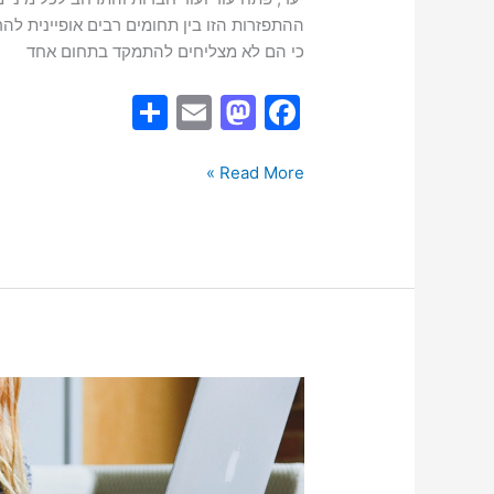
ההתפזרות הזו בין תחומים רבים אופיינית לה
כי הם לא מצליחים להתמקד בתחום אחד
S
E
M
F
h
m
a
a
ar
ai
st
c
Read More »
e
l
o
e
d
b
o
o
n
o
k
האם
לשנות
מקצוע?
התלבטות