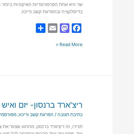
שר היא אחת הפרפורמריות האיקוניות ביותר 
בדיסלקציה ובהפרעת קשב וריכוז.
S
E
M
F
h
m
a
a
ar
ai
st
c
Read More »
e
l
o
e
d
b
o
o
n
o
k
ריצ'ארד
ריצ'ארד ברנסון- יזם ואיש
ברנסון-
כתיבת תגובה
/
הפרעת קשב וריכוז
,
מפורסמים עם ADHD ו
יזם
ואיש
תכירו, זה ריצ'ארד ברנסון. מהרגע שצעד את 
עסקים
יעד, פתח עוד ועוד חברות והתרחב לכל מיני 