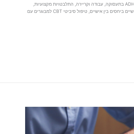
קשיים של מבוגרים עם הפרעת קשב וריכוז ADHD בתעסוקה, עבודה וקריירה, התלבטויות מקצועיות,
קשיים במיומנויות ניהוליות, החלפת מקצוע, קשיים ביחסים בין אישיים, טיפול סיביטי CBT למבוגרים עם