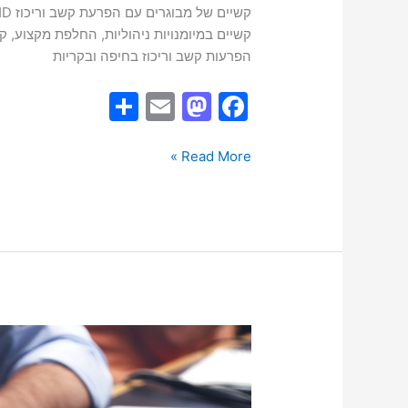
הפרעות קשב וריכוז בחיפה ובקריות
S
E
M
F
h
m
a
a
ar
ai
st
c
Read More »
e
l
o
e
d
b
o
o
n
o
k
הפרעת
קשב
וריכוז
–