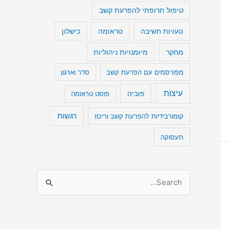
טיפול תרופתי להפרעת קשב
טעויות חשיבה
כישלון
טראומה
מיומנויות ניהוליות
מחקר
מפורסמים עם הפרעת קשב
סדר וארגון
עיצות
פוביה
פוסט טראומה
רגשות
קומורבידיות להפרעת קשב וריכוז
תעסוקה
S
e
a