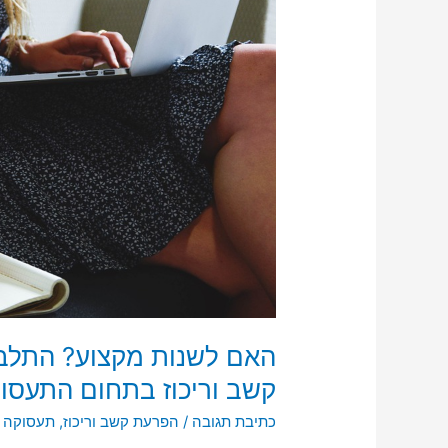
של
מבוגרים
עם
הפרעת
קשב
וריכוז
בתחום
התעסוקה
והקריירה
האם לשנות מקצוע? התלב
קשב וריכוז בתחום התעסוק
כתיבת תגובה
/
הפרעת קשב וריכוז
,
תעסוקה ו