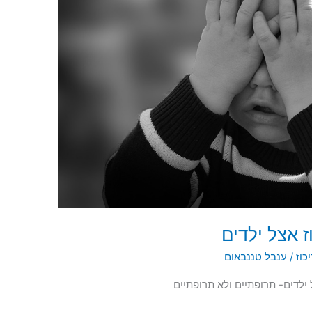
 אצל ילדים
כוז
/
ענבל טננבאום
ילדים- תרופתיים ולא תרופתיים