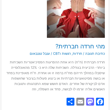
n
o
k
מהי חרדה חברתית?
כתיבת תגובה
/
חרדות
,
רגשות וCBT
/
ענבל טננבאום
חרדה חברתית (ח"ח) היא אחת ההפרעות הפסיכיאטריות השכיחות
ביותר- הרביעית בגודלה. השכיחות שלה היא כ- 12% מהאוכלוסייה
שיסבלו במהלך חייהם מח"ח ברמה זו או אחרת. ח"ח מאופיינת בפחד
או בושה מסיטואציות חברתיות או ביצוע פעולות בציבור שחושפות
אדם לביקורת של אחרים. האדם חושש שמא התנהגותו ותגובות
האנשים אליה יגרמו לו לבושה, פחד או השפלה, וזה
S
E
M
F
h
m
a
a