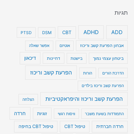
תגיות
ADHD
ADD
CBT
DSM
PTSD
אבחון הפרעת קשב וריכוז
אוטיזם
אפשר שאלה
דיכאון
ביטחון עצמי נמוך
דחיינות
ביישנות
הפרעת קשב וריכוז
הדרכת הורים
הורות
הפרעת קשב וריכוז בילדים
הפרעת קשב וריכוז והיפראקטיביות
הצלחה
חרדה
זוגיות
התמודדות בשעת משבר
וויסות רגשי
טיפול CBT בחיפה
חרדה חברתית
טיפול CBT