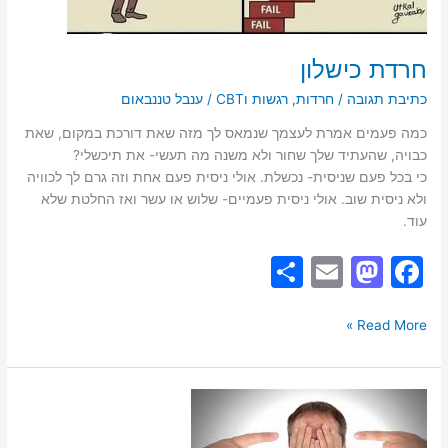
חרדת כישלון
כתיבת תגובה
/
חרדות
,
רגשות וCBT
/
ענבל טננבאום
כמה פעמים אמרת לעצמך שנמאס לך מזה שאת דורכת במקום, שאת
כבויה, שהעתיד שלך שחור ולא משנה מה תעשי- את תיכשלי?
כי בכל פעם שניסית- נכשלת. אולי ניסית פעם אחת וזה גרם לך לכוויה
ולא ניסית שוב. אולי ניסית פעמיים- שלוש או עשר ואז החלטת שלא
עוד.
S
E
M
F
h
m
a
a
ar
ai
st
c
Read More »
e
l
o
e
d
b
מהי
o
o
חרדה
חברתית?