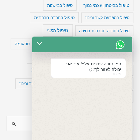
טיפול בביטחון עצמי נמוך
טיפול בביישנות
טיפול בהפרעת קשב וריכוז
טיפול בחרדה חברתית
טיפול רגשי
טיפול בחרדה חברתית בחיפה
טעויות חשיבה
טיפול תרופתי להפרעת קשב
טראומה
כישלון
מיומנויות ניהוליות
מחקר
היי. תודה שפנית אליי! איך אני
יכולה לעזור לך? :)
עיצות
מפורסמים עם הפרעת קשב
סדר וארגון
06:39
פוביה
פוסט טראומה
קומורבידיות להפרעת קשב וריכוז
רגשות
תעסוקה
S
e