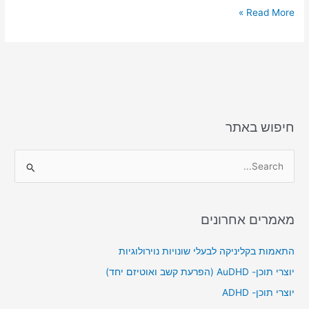
ar
ai
st
c
Read More »
e
l
o
e
d
b
o
o
n
o
k
חיפוש באתר
S
e
a
מאמרים אחרונים
r
c
התאמות בקליניקה לבעלי שונויות נוירולוגיות
h
יוצרי תוכן- AuDHD (הפרעת קשב ואוטיזם יחד)
f
יוצרי תוכן- ADHD
o