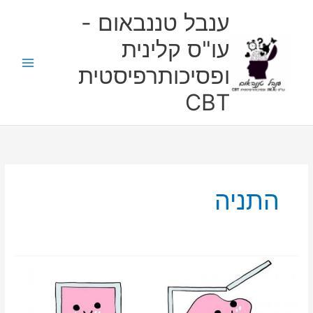
ילוג
ענבל טננבאום -
תוכן
עו"ס קלינית
ופסיכותרפיסטית
CBT
התניה
בניית
חומות
כהגנה
מפני