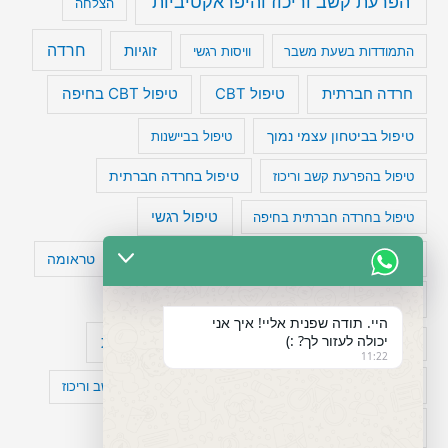
הפרעת קשב וריכוז והיפראקטיביות
הצלחה
חרדה
זוגיות
התמודדות בשעת משבר
וויסות רגשי
טיפול CBT בחיפה
חרדה חברתית
טיפול CBT
טיפול בביטחון עצמי נמוך
טיפול בביישנות
טיפול בהפרעת קשב וריכוז
טיפול בחרדה חברתית
טיפול רגשי
טיפול בחרדה חברתית בחיפה
טעויות חשיבה
טיפול תרופתי להפרעת קשב
טראומה
כישלון
מיומנויות ניהוליות
מחקר
היי. תודה שפנית אליי! איך אני
יכולה לעזור לך? :)
עיצות
מפורסמים עם הפרעת קשב
סדר וארגון
11:22
פוביה
פוסט טראומה
קומורבידיות להפרעת קשב וריכוז
רגשות
תעסוקה