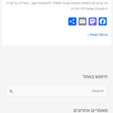
זה גורם לנו לפתח חומות עבות ולפחד להתנסות שוב. החרדה מייצרת
הימנעות שמגדילה חרדה.
S
E
M
F
h
m
a
a
ar
ai
st
c
Read More »
e
l
o
e
d
b
o
o
n
o
k
חיפוש באתר
S
e
a
מאמרים אחרונים
r