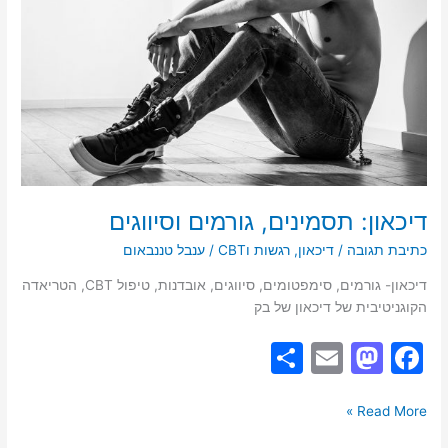
דיכאון: תסמינים, גורמים וסיווגים
כתיבת תגובה
/
דיכאון
,
רגשות וCBT
/
ענבל טננבאום
דיכאון- גורמים, סימפטומים, סיווגים, אובדנות, טיפול CBT, הטריאדה
הקוגניטיבית של דיכאון של בק
S
E
M
F
h
m
a
a
ar
ai
st
c
Read More »