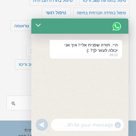
טיפול בהפרעת קשב וריכוז
טיפול בחרדה חברתית
טיפול רגשי
טיפול בחרדה חברתית בחיפה
טעויות חשיבה
טיפול תרופתי להפרעת קשב
טראומה
כישלון
מיומנויות ניהוליות
מחקר
היי. תודה שפנית אליי! איך אני
יכולה לעזור לך? :)
עיצות
מפורסמים עם הפרעת קשב
סדר וארגון
09:25
פוביה
פוסט טראומה
קומורבידיות להפרעת קשב וריכוז
רגשות
תעסוקה
S
e
a
"+chaty_settings.lang.emoji_picker+"
undefined
WhatsApp
r
Copyright © 2026 ענבל טננבאום - עו"ס קלינית
Message