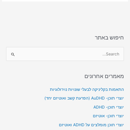
e
l
o
e
d
b
o
o
n
o
k
חיפוש באתר
S
e
a
מאמרים אחרונים
r
c
התאמות בקליניקה לבעלי שונויות נוירולוגיות
h
יוצרי תוכן- AuDHD (הפרעת קשב ואוטיזם יחד)
f
יוצרי תוכן- ADHD
o
יוצרי תוכן- אוטיזם
r
יוצרי תוכן מומלצים על ADHD ואוטיזם
: