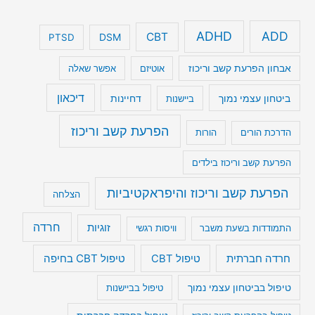
ADHD
ADD
CBT
DSM
PTSD
אבחון הפרעת קשב וריכוז
אוטיזם
אפשר שאלה
דיכאון
ביטחון עצמי נמוך
דחיינות
ביישנות
הפרעת קשב וריכוז
הדרכת הורים
הורות
הפרעת קשב וריכוז בילדים
הפרעת קשב וריכוז והיפראקטיביות
הצלחה
חרדה
זוגיות
התמודדות בשעת משבר
וויסות רגשי
טיפול CBT בחיפה
חרדה חברתית
טיפול CBT
טיפול בביטחון עצמי נמוך
טיפול בביישנות