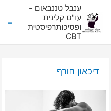
ילוג
ענבל טננבאום -
תוכן
עו"ס קלינית
ופסיכותרפיסטית
CBT
דיכאון חורף
דיכאון:
תסמינים,
גורמים
וסיווגים