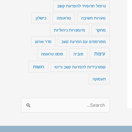
טיפול תרופתי להפרעת קשב
טעויות חשיבה
כישלון
טראומה
מיומנויות ניהוליות
מחקר
מפורסמים עם הפרעת קשב
סדר וארגון
עיצות
פוביה
פוסט טראומה
רגשות
קומורבידיות להפרעת קשב וריכוז
תעסוקה
S
e
a