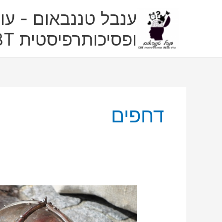
ילוג
ענבל טננבאום - עו"
תוכן
ופסיכותרפיסטית CBT
דחפים
לארפ
בראי
פסיכולוגי: