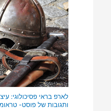
עיצות
להתמודדות
עם
התקפי
חרדה
ותגובות
של
פוסט-
טראומה.
חלק
ב'
לארפ בראי פסיכולוגי: עי
ותגובות של פוסט- טראומה