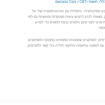
ללי
,
רגשות וCBT
/
ענבל טננבאום
ארפים (Larp) מנקודת מבט פסיכולוגית- טיפולית עם האינטרפטציה שלי על
מצאתי לנכון להגיש עיצות ממוקדות ומעשיות גם למי
 ארוך לפני קיום הלארפ ובעת הלארפ כדי לסייע
מדי.
רפים, לשחקנים שנפגעים ונמצאים במצוקה ולשחקנים
 גם לנפגעי טראומה והתקפי חרדה בלי קשר ללארפים,