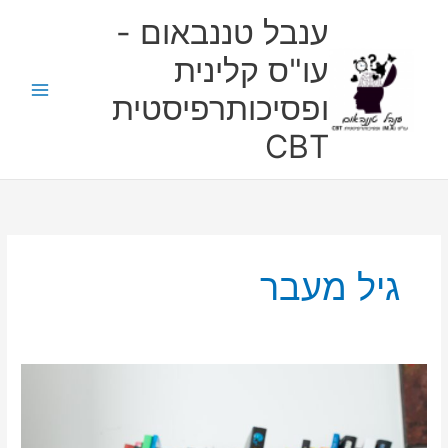
ילוג
ענבל טננבאום -
תוכן
עו"ס קלינית
ופסיכותרפיסטית
CBT
גיל מעבר
15
עובדות
על
נשים