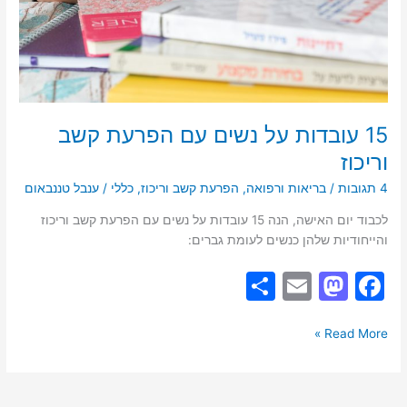
15 עובדות על נשים עם הפרעת קשב
וריכוז
4 תגובות
/
בריאות ורפואה
,
הפרעת קשב וריכוז
,
כללי
/
ענבל טננבאום
לכבוד יום האישה, הנה 15 עובדות על נשים עם הפרעת קשב וריכוז
והייחודיות שלהן כנשים לעומת גברים:
S
E
M
F
h
m
a
a
ar
ai
st
c
Read More »
e
l
o
e
d
b