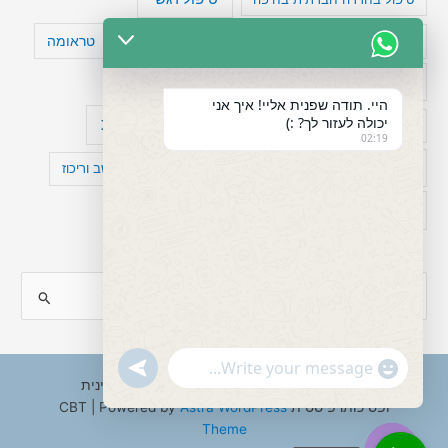
טעויות חשיבה
טיפול תרופתי להפרעת קשב
טראומה
כישלון
מיומנויות ניהוליות
מחקר
היי. תודה שפנית אליי! איך אני
יכולה לעזור לך? :)
עיצות
מפורסמים עם הפרעת קשב
סדר וארגון
02:19
פוביה
פוסט טראומה
קומורבידיות להפרעת קשב וריכוז
רגשות
תעסוקה
S
e
a
"+chaty_settings.lang.emoji_picker+"
undefined
WhatsApp
r
Copyright © 2026 ענבל טננבאום - עו"ס קלינית
Message
ופסיכותרפיסטית CBT | Powered by
Astra WordPress
c
Theme
h