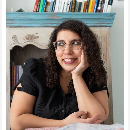
עם
הפרעת
קשב
וריכוז