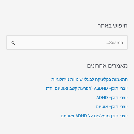
o
o
n
o
k
חיפוש באתר
S
e
a
מאמרים אחרונים
r
c
התאמות בקליניקה לבעלי שונויות נוירולוגיות
h
יוצרי תוכן- AuDHD (הפרעת קשב ואוטיזם יחד)
f
יוצרי תוכן- ADHD
o
יוצרי תוכן- אוטיזם
r
יוצרי תוכן מומלצים על ADHD ואוטיזם
: