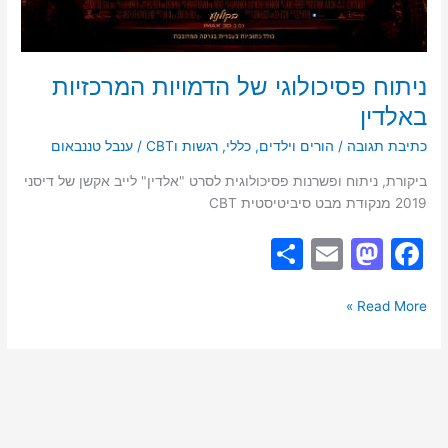
ניתוח פסיכולוגי של הדמויות המרכזיות
באלדין
כתיבת תגובה
/
הורים וילדים
,
כללי
,
רגשות וCBT
/
ענבל טננבאום
ביקורת, ניתוח ופשרנות פסיכולוגית לסרט "אלדין" לייב אקשן של דיסני
2019 מנקודת מבט סיביטיסטית CBT
S
E
M
F
h
m
a
a
ar
ai
st
c
Read More »
e
l
o
e
d
b
o
o
n
o