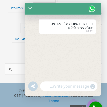
טעויות חשיבה
טיפול תרופתי להפרעת קשב
טראומה
כישלון
מיומנויות ניהוליות
מחקר
היי. תודה שפנית אליי! איך אני
יכולה לעזור לך? :)
עיצות
מפורסמים עם הפרעת קשב
סדר וארגון
02:12
פוביה
פוסט טראומה
קומורבידיות להפרעת קשב וריכוז
רגשות
תעסוקה
S
e
a
"+chaty_settings.lang.emoji_picker+"
undefined
WhatsApp
r
Copyright © 2026 ענבל טננבאום - עו"ס קלינית
Message
ופסיכותרפיסטית CBT | Powered by
Astra WordPress
c
Theme
h