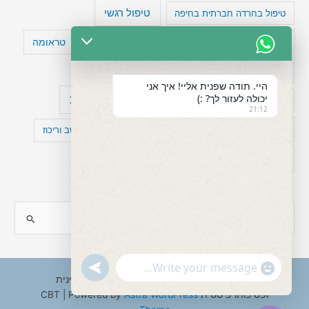
טיפול רגשי
טיפול בחרדה חברתית בחיפה
טעויות חשיבה
טיפול תרופתי להפרעת קשב
טראומה
כישלון
מיומנויות ניהוליות
מחקר
היי. תודה שפנית אליי! איך אני
יכולה לעזור לך? :)
עיצות
מפורסמים עם הפרעת קשב
סדר וארגון
21:12
פוביה
פוסט טראומה
קומורבידיות להפרעת קשב וריכוז
רגשות
תעסוקה
S
e
a
"+chaty_settings.lang.emoji_picker+"
undefined
WhatsApp
r
Copyright © 2026 ענבל טננבאום - עו"ס קלינית
Message
ופסיכותרפיסטית CBT | Powered by
Astra WordPress
c