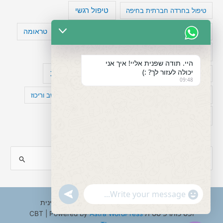
טיפול רגשי
טיפול בחרדה חברתית בחיפה
טעויות חשיבה
טיפול תרופתי להפרעת קשב
טראומה
כישלון
מיומנויות ניהוליות
מחקר
היי. תודה שפנית אליי! איך אני
יכולה לעזור לך? :)
עיצות
מפורסמים עם הפרעת קשב
סדר וארגון
09:48
פוביה
פוסט טראומה
קומורבידיות להפרעת קשב וריכוז
רגשות
תעסוקה
S
e
a
"+chaty_settings.lang.emoji_picker+"
undefined
WhatsApp
r
Copyright © 2026 ענבל טננבאום - עו"ס קלינית
Message
ופסיכותרפיסטית CBT | Powered by
Astra WordPress
c