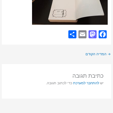
S
E
M
F
h
m
a
a
ar
ai
st
c
→
המדיה הקודם
e
l
o
e
d
b
o
o
כתיבת תגובה
n
o
יש
להתחבר למערכת
כדי לכתוב תגובה.
k