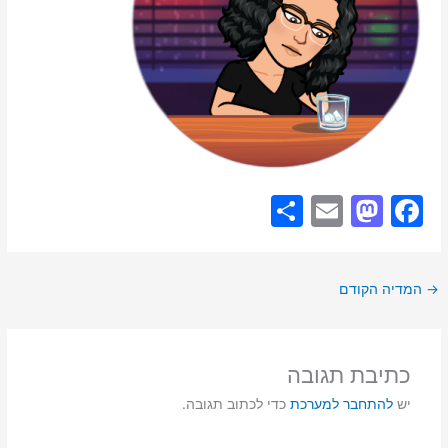
S
E
M
F
h
m
a
a
ar
ai
st
c
→
המדיה הקודם
e
l
o
e
d
b
o
o
כתיבת תגובה
n
o
יש
להתחבר למערכת
כדי לכתוב תגובה.
k