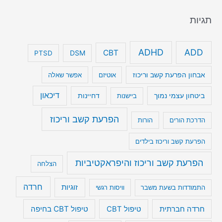
תגיות
ADHD
ADD
CBT
DSM
PTSD
אבחון הפרעת קשב וריכוז
אוטיזם
אפשר שאלה
דיכאון
ביטחון עצמי נמוך
דחיינות
ביישנות
הפרעת קשב וריכוז
הדרכת הורים
הורות
הפרעת קשב וריכוז בילדים
הפרעת קשב וריכוז והיפראקטיביות
הצלחה
חרדה
זוגיות
התמודדות בשעת משבר
וויסות רגשי
טיפול CBT בחיפה
חרדה חברתית
טיפול CBT