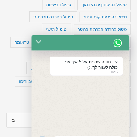
טיפול בביטחון עצמי נמוך
טיפול בביישנות
טיפול בהפרעת קשב וריכוז
טיפול בחרדה חברתית
טיפול רגשי
טיפול בחרדה חברתית בחיפה
טעויות חשיבה
טיפול תרופתי להפרעת קשב
טראומה
כישלון
מיומנויות ניהוליות
מחקר
היי. תודה שפנית אליי! איך אני
יכולה לעזור לך? :)
עיצות
מפורסמים עם הפרעת קשב
סדר וארגון
16:17
פוביה
פוסט טראומה
קומורבידיות להפרעת קשב וריכוז
רגשות
תעסוקה
S
e