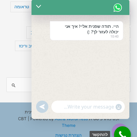
טעויות חשיבה
טיפול תרופתי להפרעת קשב
טראומה
כישלון
מיומנויות ניהוליות
מחקר
היי. תודה שפנית אליי! איך אני
יכולה לעזור לך? :)
עיצות
מפורסמים עם הפרעת קשב
סדר וארגון
10:40
פוביה
פוסט טראומה
קומורבידיות להפרעת קשב וריכוז
רגשות
תעסוקה
S
e
a
"+chaty_settings.lang.emoji_picker+"
undefined
WhatsApp
r
Copyright © 2026 ענבל טננבאום - עו"ס קלינית
Message
ופסיכותרפיסטית CBT | Powered by
Astra WordPress
c
Theme
h
להתקשר
הצהרת נגישות
f