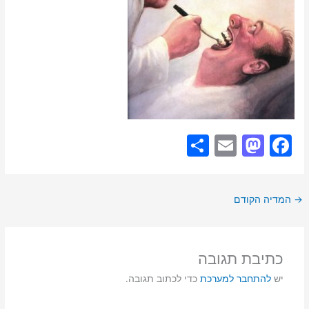
S
E
M
F
h
m
a
a
ar
ai
st
c
→
המדיה הקודם
e
l
o
e
d
b
o
o
כתיבת תגובה
n
o
יש
להתחבר למערכת
כדי לכתוב תגובה.
k