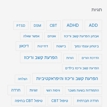
תגיות
ADHD
ADD
CBT
DSM
PTSD
אבחון הפרעת קשב וריכוז
אוטיזם
אפשר שאלה
דיכאון
ביטחון עצמי נמוך
דחיינות
ביישנות
הפרעת קשב וריכוז
הדרכת הורים
הורות
הפרעת קשב וריכוז בילדים
הפרעת קשב וריכוז והיפראקטיביות
הצלחה
חרדה
זוגיות
התמודדות בשעת משבר
וויסות רגשי
טיפול CBT בחיפה
חרדה חברתית
טיפול CBT