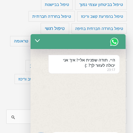
טיפול בביטחון עצמי נמוך
טיפול בביישנות
טיפול בהפרעת קשב וריכוז
טיפול בחרדה חברתית
טיפול רגשי
טיפול בחרדה חברתית בחיפה
טעויות חשיבה
טיפול תרופתי להפרעת קשב
טראומה
כישלון
מיומנויות ניהוליות
מחקר
היי. תודה שפנית אליי! איך אני
יכולה לעזור לך? :)
עיצות
מפורסמים עם הפרעת קשב
סדר וארגון
23:17
פוביה
פוסט טראומה
קומורבידיות להפרעת קשב וריכוז
רגשות
תעסוקה
S
e