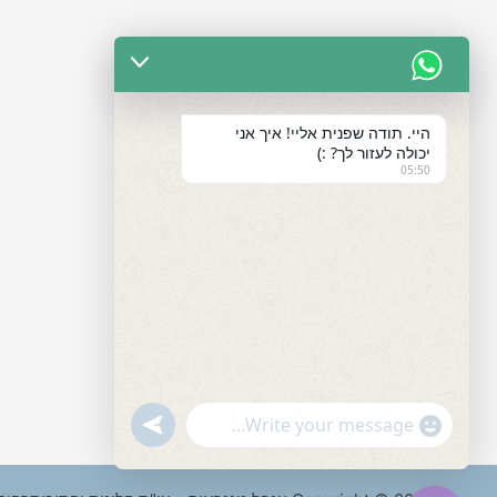
היי. תודה שפנית אליי! איך אני
יכולה לעזור לך? :)
05:50
"+chaty_settings.lang.emoji_picker+"
undefined
WhatsApp
Message