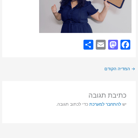
S
E
M
F
h
m
a
a
ar
ai
st
c
→
המדיה הקודם
e
l
o
e
d
b
o
o
כתיבת תגובה
n
o
יש
להתחבר למערכת
כדי לכתוב תגובה.
k