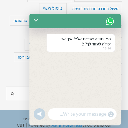
טיפול רגשי
טיפול בחרדה חברתית בחיפה
טעויות חשיבה
טיפול תרופתי להפרעת קשב
טראומה
כישלון
מיומנויות ניהוליות
מחקר
היי. תודה שפנית אליי! איך אני
יכולה לעזור לך? :)
עיצות
מפורסמים עם הפרעת קשב
סדר וארגון
16:14
פוביה
פוסט טראומה
קומורבידיות להפרעת קשב וריכוז
רגשות
תעסוקה
S
e
a
"+chaty_settings.lang.emoji_picker+"
undefined
WhatsApp
r
Copyright © 2026 ענבל טננבאום - עו"ס קלינית
Message
ופסיכותרפיסטית CBT | Powered by
Astra WordPress
c