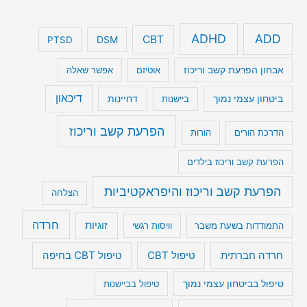
ADHD
ADD
CBT
DSM
PTSD
אבחון הפרעת קשב וריכוז
אוטיזם
אפשר שאלה
דיכאון
ביטחון עצמי נמוך
דחיינות
ביישנות
הפרעת קשב וריכוז
הדרכת הורים
הורות
הפרעת קשב וריכוז בילדים
הפרעת קשב וריכוז והיפראקטיביות
הצלחה
חרדה
זוגיות
התמודדות בשעת משבר
וויסות רגשי
טיפול CBT בחיפה
חרדה חברתית
טיפול CBT
טיפול בביטחון עצמי נמוך
טיפול בביישנות