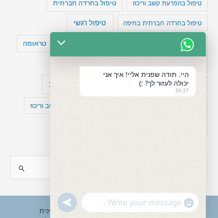
טיפול בהפרעת קשב וריכוז
טיפול בחרדה חברתית
טיפול רגשי
טיפול בחרדה חברתית בחיפה
טעויות חשיבה
טיפול תרופתי להפרעת קשב
טראומה
כישלון
מיומנויות ניהוליות
מחקר
היי. תודה שפנית אליי! איך אני
יכולה לעזור לך? :)
עיצות
מפורסמים עם הפרעת קשב
סדר וארגון
06:27
פוביה
פוסט טראומה
קומורבידיות להפרעת קשב וריכוז
רגשות
תעסוקה
S
e
a
"+chaty_settings.lang.emoji_picker+"
undefined
WhatsApp
r
Copyright © 2026 ענבל טננבאום - עו"ס קלינית
Message