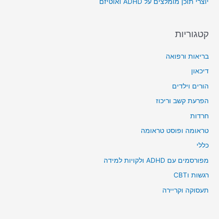
יוצרי תוכן מומלצים על ADHD ואוטיזם
:
קטגוריות
בריאות ורפואה
דיכאון
הורים וילדים
הפרעת קשב וריכוז
חרדות
טראומה ופוסט טראומה
כללי
מפורסמים עם ADHD ולקויות למידה
רגשות וCBT
תעסוקה וקריירה