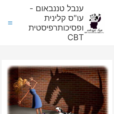
ילוג
ענבל טננבאום -
תוכן
עו"ס קלינית
ופסיכותרפיסטית
CBT