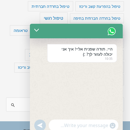
טיפול בהפרעת קשב וריכוז
טיפול בחרדה חברתית
טיפול רגשי
טיפול בחרדה חברתית בחיפה
טעויות חשיבה
טיפול תרופתי להפרעת קשב
טראומה
כישלון
מיומנויות ניהוליות
מחקר
היי. תודה שפנית אליי! איך אני
יכולה לעזור לך? :)
עיצות
מפורסמים עם הפרעת קשב
סדר וארגון
10:35
פוביה
פוסט טראומה
קומורבידיות להפרעת קשב וריכוז
רגשות
תעסוקה
S
e
a
"+chaty_settings.lang.emoji_picker+"
undefined
WhatsApp
r