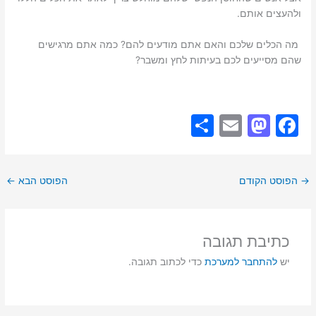
ולהעצים אותם.
מה הכלים שלכם והאם אתם מודעים להם? כמה אתם מרגישים
שהם מסייעים לכם בעיתות לחץ ומשבר?
S
E
M
F
h
m
a
a
ar
ai
st
c
→
הפוסט הקודם
הפוסט הבא
←
e
l
o
e
d
b
o
o
כתיבת תגובה
n
o
יש
להתחבר למערכת
כדי לכתוב תגובה.
k