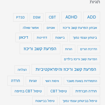
תגיות
ADHD
ADD
CBT
DSM
PTSD
אבחון הפרעת קשב וריכוז
אוטיזם
אפשר שאלה
דיכאון
ביטחון עצמי נמוך
דחיינות
ביישנות
הפרעת קשב וריכוז
הדרכת הורים
הורות
הפרעת קשב וריכוז בילדים
הפרעת קשב וריכוז והיפראקטיביות
הצלחה
חרדה
זוגיות
התמודדות בשעת משבר
וויסות רגשי
טיפול CBT בחיפה
חרדה חברתית
טיפול CBT
טיפול בביטחון עצמי נמוך
טיפול בביישנות