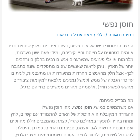
חוסן נפשי
כתיבת תגובה
/
כללי
/ מאת
ענבל טננבאום
המצב הביטחוני בישראל אינו פשוט, וישנם איזורים בארץ שחווים תדיר
איומים בטחונים על חייהם וחיי יקיריהם, ומידי פעם ישנן מערכות,
מלחמות או גלי פיגועים שמערערים אנשים רבים בחלקים נרחבים
יותר של הארץ . ניתן לראות שאנשים שונים מתפקדים שונה בתגובה
לכך- אצל חלק מהאנשים החרדות מתעוררות או מתעצמות, לעיתים
עד כדי הגבלה של ממש (למשל נמנעים מלצאת למקומות ציבוריים
מחשש לפיגוע חוזר), ולעומתם אחרים ממשיכים בחייהם כרגיל.
מה מבדיל ביניהם?
אנו משתמשים במושג
חוסן נפשי
.
מהו חוסן נפשי?
ההגדרה המקובלת היא היכולת של האדם להתמודד עם קשיים, לחץ
ומתח בחייו ולתפקד במהלכם כרגיל, לצאת מהמצבים הללו מחוזקים
ועם תובנות חדשות לגבי עצמם, סביבתם והחיים. כמו כן, היכולת
להסתגל לשינויים, ולחזור למצב הקודם כשמסתיימים מצבי הלחץ,