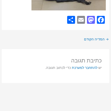
S
E
M
F
h
m
a
a
ar
ai
st
c
→
המדיה הקודם
e
l
o
e
d
b
o
o
כתיבת תגובה
n
o
יש
להתחבר למערכת
כדי לכתוב תגובה.
k