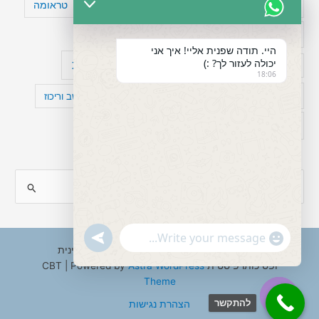
טעויות חשיבה
טיפול תרופתי להפרעת קשב
טראומה
כישלון
מיומנויות ניהוליות
מחקר
היי. תודה שפנית אליי! איך אני
יכולה לעזור לך? :)
עיצות
מפורסמים עם הפרעת קשב
סדר וארגון
18:06
פוביה
פוסט טראומה
קומורבידיות להפרעת קשב וריכוז
רגשות
תעסוקה
S
e
a
"+chaty_settings.lang.emoji_picker+"
undefined
WhatsApp
r
Copyright © 2026 ענבל טננבאום - עו"ס קלינית
Message
ופסיכותרפיסטית CBT | Powered by
Astra WordPress
c
Theme
h
להתקשר
הצהרת נגישות
f