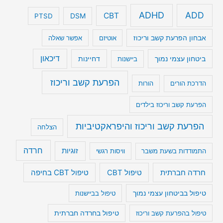
ADHD
ADD
CBT
DSM
PTSD
אבחון הפרעת קשב וריכוז
אוטיזם
אפשר שאלה
דיכאון
ביטחון עצמי נמוך
דחיינות
ביישנות
הפרעת קשב וריכוז
הדרכת הורים
הורות
הפרעת קשב וריכוז בילדים
הפרעת קשב וריכוז והיפראקטיביות
הצלחה
חרדה
זוגיות
התמודדות בשעת משבר
וויסות רגשי
טיפול CBT בחיפה
חרדה חברתית
טיפול CBT
טיפול בביטחון עצמי נמוך
טיפול בביישנות
טיפול בהפרעת קשב וריכוז
טיפול בחרדה חברתית