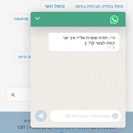
טיפול רגשי
טיפול בחרדה חברתית בחיפה
טעויות חשיבה
טיפול תרופתי להפרעת קשב
טראומה
כישלון
מיומנויות ניהוליות
מחקר
היי. תודה שפנית אליי! איך אני
יכולה לעזור לך? :)
עיצות
מפורסמים עם הפרעת קשב
סדר וארגון
17:14
פוביה
פוסט טראומה
קומורבידיות להפרעת קשב וריכוז
רגשות
תעסוקה
S
e
a
"+chaty_settings.lang.emoji_picker+"
undefined
WhatsApp
r
Copyright © 2026 ענבל טננבאום - עו"ס קלינית
Message
ופסיכותרפיסטית CBT | Powered by
Astra WordPress
c