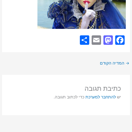
S
E
M
F
h
m
a
a
ar
ai
st
c
→
המדיה הקודם
e
l
o
e
d
b
o
o
כתיבת תגובה
n
o
יש
להתחבר למערכת
כדי לכתוב תגובה.
k