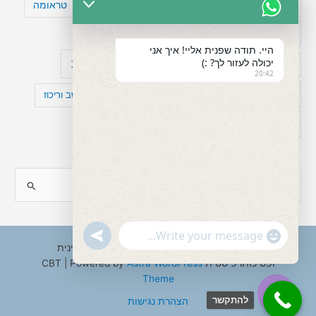
טעויות חשיבה
טיפול תרופתי להפרעת קשב
טראומה
כישלון
מיומנויות ניהוליות
מחקר
היי. תודה שפנית אליי! איך אני
יכולה לעזור לך? :)
עיצות
מפורסמים עם הפרעת קשב
סדר וארגון
20:42
פוביה
פוסט טראומה
קומורבידיות להפרעת קשב וריכוז
רגשות
תעסוקה
S
e
a
"+chaty_settings.lang.emoji_picker+"
undefined
WhatsApp
r
Copyright © 2026 ענבל טננבאום - עו"ס קלינית
Message
ופסיכותרפיסטית CBT | Powered by
Astra WordPress
c
Theme
h
להתקשר
הצהרת נגישות
f