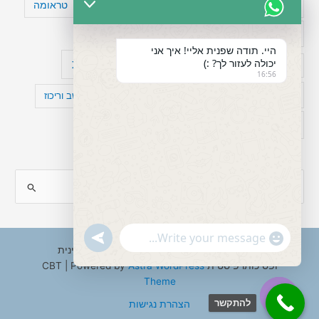
טעויות חשיבה
טיפול תרופתי להפרעת קשב
טראומה
כישלון
מיומנויות ניהוליות
מחקר
היי. תודה שפנית אליי! איך אני
יכולה לעזור לך? :)
עיצות
מפורסמים עם הפרעת קשב
סדר וארגון
16:56
פוביה
פוסט טראומה
קומורבידיות להפרעת קשב וריכוז
רגשות
תעסוקה
S
e
a
"+chaty_settings.lang.emoji_picker+"
undefined
WhatsApp
r
Copyright © 2026 ענבל טננבאום - עו"ס קלינית
Message
ופסיכותרפיסטית CBT | Powered by
Astra WordPress
c
Theme
h
להתקשר
הצהרת נגישות
f