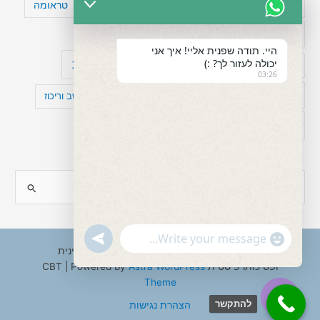
טעויות חשיבה
טיפול תרופתי להפרעת קשב
טראומה
כישלון
מיומנויות ניהוליות
מחקר
היי. תודה שפנית אליי! איך אני
יכולה לעזור לך? :)
עיצות
מפורסמים עם הפרעת קשב
סדר וארגון
03:26
פוביה
פוסט טראומה
קומורבידיות להפרעת קשב וריכוז
רגשות
תעסוקה
S
e
a
"+chaty_settings.lang.emoji_picker+"
undefined
WhatsApp
r
Copyright © 2026 ענבל טננבאום - עו"ס קלינית
Message
ופסיכותרפיסטית CBT | Powered by
Astra WordPress
c
Theme
h
להתקשר
הצהרת נגישות
f