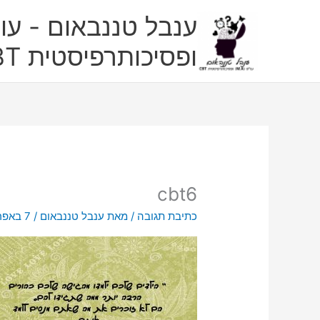
ילוג
ענבל טננבאום - עו"
תוכן
ופסיכותרפיסטית CBT
cbt6
כתיבת תגובה
/ מאת
ענבל טננבאום
/
7 באפריל 2017