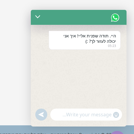
היי. תודה שפנית אליי! איך אני
יכולה לעזור לך? :)
05:23
"+chaty_settings.lang.emoji_picker+"
undefined
WhatsApp
Message