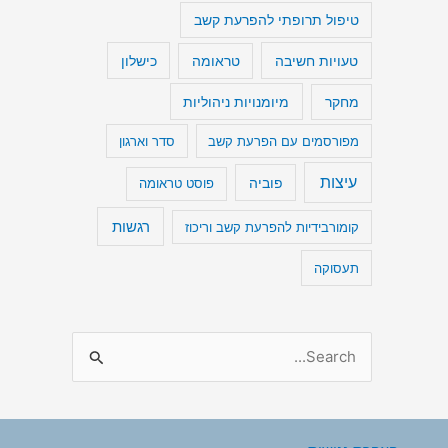
טיפול תרופתי להפרעת קשב
טעויות חשיבה
כישלון
טראומה
מיומנויות ניהוליות
מחקר
מפורסמים עם הפרעת קשב
סדר וארגון
עיצות
פוביה
פוסט טראומה
רגשות
קומורבידיות להפרעת קשב וריכוז
תעסוקה
S
e
a