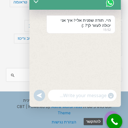
טעויות חשיבה
טיפול תרופתי להפרעת קשב
טראומה
כישלון
מיומנויות ניהוליות
מחקר
היי. תודה שפנית אליי! איך אני
יכולה לעזור לך? :)
עיצות
מפורסמים עם הפרעת קשב
סדר וארגון
15:52
פוביה
פוסט טראומה
קומורבידיות להפרעת קשב וריכוז
רגשות
תעסוקה
S
e
a
"+chaty_settings.lang.emoji_picker+"
undefined
WhatsApp
r
Copyright © 2026 ענבל טננבאום - עו"ס קלינית
Message
ופסיכותרפיסטית CBT | Powered by
Astra WordPress
c
Theme
h
להתקשר
הצהרת נגישות
f