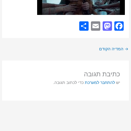
S
E
M
F
h
m
a
a
ar
ai
st
c
→
המדיה הקודם
e
l
o
e
d
b
o
o
כתיבת תגובה
n
o
יש
להתחבר למערכת
כדי לכתוב תגובה.
k