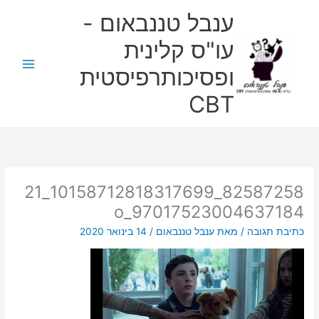
ילוג
ענבל טננבאום -
תוכן
עו"ס קלינית
ופסיכותרפיסטית
CBT
82587258_10158712818317699_21
97017523004637184_o
כתיבת תגובה
/ מאת
ענבל טננבאום
/
14 בינואר 2020