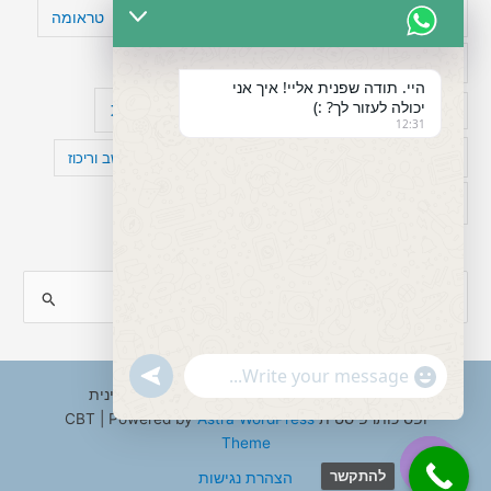
טעויות חשיבה
טיפול תרופתי להפרעת קשב
טראומה
כישלון
מיומנויות ניהוליות
מחקר
היי. תודה שפנית אליי! איך אני
יכולה לעזור לך? :)
עיצות
מפורסמים עם הפרעת קשב
סדר וארגון
12:31
פוביה
פוסט טראומה
קומורבידיות להפרעת קשב וריכוז
רגשות
תעסוקה
S
e
a
"+chaty_settings.lang.emoji_picker+"
undefined
WhatsApp
r
Copyright © 2026 ענבל טננבאום - עו"ס קלינית
Message
ופסיכותרפיסטית CBT | Powered by
Astra WordPress
c
Theme
h
להתקשר
הצהרת נגישות
f